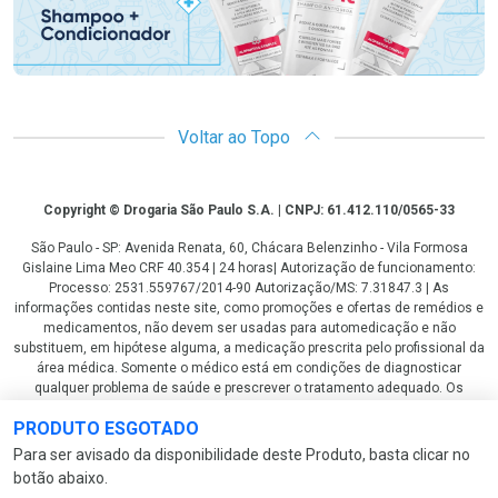
Voltar ao Topo
Copyright
Copyright © Drogaria São Paulo S.A. | CNPJ: 61.412.110/0565-33
São Paulo - SP: Avenida Renata, 60, Chácara Belenzinho - Vila Formosa
Gislaine Lima Meo CRF 40.354 | 24 horas| Autorização de funcionamento:
Processo: 2531.559767/2014-90 Autorização/MS: 7.31847.3 | As
informações contidas neste site, como promoções e ofertas de remédios e
medicamentos, não devem ser usadas para automedicação e não
substituem, em hipótese alguma, a medicação prescrita pelo profissional da
área médica. Somente o médico está em condições de diagnosticar
qualquer problema de saúde e prescrever o tratamento adequado. Os
preços e as promoções são válidos apenas para compras via internet. As
PRODUTO ESGOTADO
fotos contidas em nosso site são meramente ilustrativas. *Preços e
disponibilidade sujeitos a alterações no decorrer do dia. Antibióticos e
Para ser avisado da disponibilidade deste Produto, basta clicar no
antimicrobianos vendas apenas em lojas físicas ou televendas. Portaria nº
botão abaixo.
344 - 01/02/1999 - Ministério da Saúde. Horário de funcionamento Central