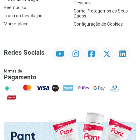
Pessoais
Reembolso
Como Protegemos os Seus
Troca ou Devolução
Dados
Marketplace
Configuração de Cookies
YouTube
Instagram
Facebook
Twitter
Linkedin
Redes Sociais
formas de
Pagamento
PIX
MasterCard
VISA
ELO
AMEX
NuPay
Google Pay
Diners Club
Hipercard
Promoção em Destaque