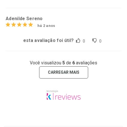
Adenilde Sereno
há 2 anos
esta avaliação foi útil?
0
0
Você visualizou
5
de
6
avaliações
CARREGAR MAIS