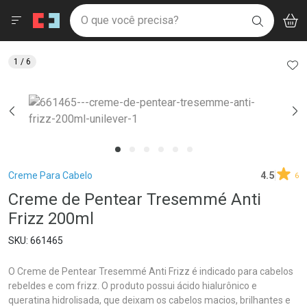
Drogaria São Paulo
Menu
Aces
Ir direto para a home
O que você precisa?
V
i
BUSCAR
Navegue pela página
Ir direto para o conteúdo
Faça a sua busca
Ir direto para a busca
Ir direto para a conta
AD
1
/ 6
Ir direto para a ajuda
Ir direto para a notificações
Ir direto para o carrinho
Ir direto para o menu
Breadcrumb
Creme Para Cabelo
4.5
6
Creme de Pentear Tresemmé Anti
Frizz 200ml
661465
O Creme de Pentear Tresemmé Anti Frizz é indicado para cabelos
rebeldes e com frizz. O produto possui ácido hialurônico e
queratina hidrolisada, que deixam os cabelos macios, brilhantes e