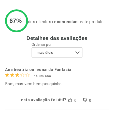
67%
dos clientes
recomendam
este produto
Detalhes das avaliações
Ativar Desconto
Ativar Desconto
Ordenar por
Comprar sem Desconto
Comprar sem Desconto
Por R$ 28,79/cada
Por R$ 37,25/cada
Comprar sem Desconto
Comprar sem Desconto
Por R$ 28,79/cada
Por R$ 37,25/cada
Ana beatriz ou leonardo Fantasia
há um ano
Bom, mas vem bem pouquinho
esta avaliação foi útil?
0
0