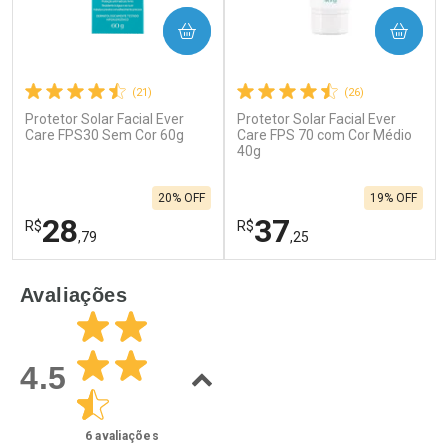
COMPRAR
COMPRAR
(21)
(26)
Protetor Solar Facial Ever
Protetor Solar Facial Ever
Care FPS30 Sem Cor 60g
Care FPS 70 com Cor Médio
40g
20% OFF
19% OFF
28
37
R$
R$
,79
,25
FECHAR
F
FECHAR
F
Avaliações
Laboratório
Laboratório
Por Menos
Por Menos
4.5
6
avaliações