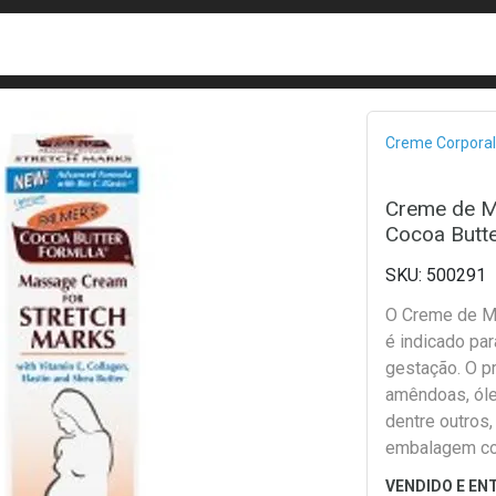
busca
isa?
Bread
Creme Corporal
Creme de M
Cocoa Butt
500291
O Creme de M
é indicado par
gestação. O pr
amêndoas, óleo
dentre outros,
embalagem co