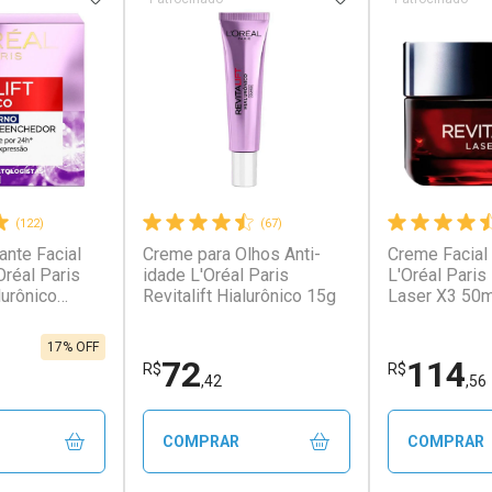
(122)
(67)
ante Facial
Creme para Olhos Anti-
Creme Facial 
conto
Ativar Desconto
Ativar Desc
Oréal Paris
idade L'Oréal Paris
L'Oréal Paris 
lurônico
Revitalift Hialurônico 15g
Laser X3 50m
em Desconto
Comprar sem Desconto
Comprar s
em Desconto
Comprar sem Desconto
Comprar s
9/cada
Por R$ 37,25/cada
Por R$ 61,5
9/cada
Por R$ 37,25/cada
Por R$ 61,5
17% OFF
72
114
R$
R$
,42
,56
COMPRAR
COMPRAR