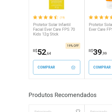
(19)
Protetor Solar Infantil
Protetor Sola
Ativar Desconto
Ativar Des
Facial Ever Care FPS 70
Ever Care FP
Kids 12g Stick
Comprar sem Desconto
Comprar s
Comprar sem Desconto
Comprar s
Por R$ 46,59/cada
Por R$ 99,9
Por R$ 46,59/cada
Por R$ 99,9
19% OFF
52
39
R$
R$
,64
,99
COMPRAR
COMPRAR
FECHAR
FECHAR
Produtos Recomendados
Laboratório
Laborató
Por Menos
Por Men
ADICIONAR AOS 
Patrocinado
Patrocinado