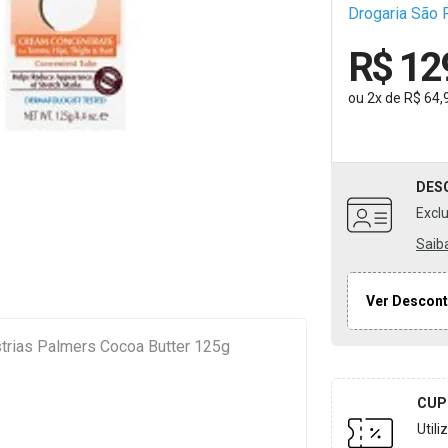
Drogaria São 
R$ 12
ou
2
x
de
R$ 64,
DES
Excl
Saib
Ver Descont
rias Palmers Cocoa Butter 125g
CUP
Util