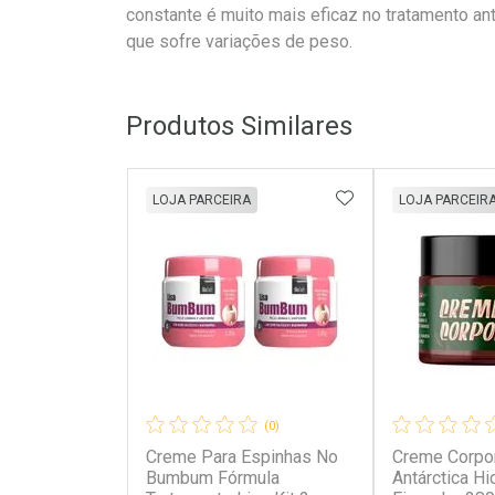
constante é muito mais eficaz no tratamento an
que sofre variações de peso.
Produtos Similares
ADICIONAR AOS 
LOJA PARCEIRA
LOJA PARCEIR
(0)
Creme Para Espinhas No
Creme Corpor
Bumbum Fórmula
Antárctica Hi