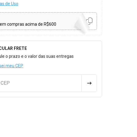
as de Uso
em compras acima de R$600
CULAR FRETE
o para Calcular o Frete
ule o prazo e o valor das suas entregas
sei meu CEP
u CEP
CALCULAR FRETE