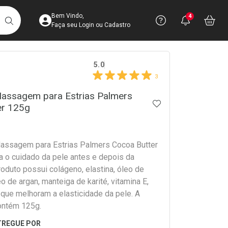
Acesse sua Conta
Precisa de 
Notific
Aces
Bem Vindo,
4
Você po
notifica
Vo
it
BUSCAR
Ver Recursos 
Faça seu Login ou Cadastro
crumb
5.0
Atendimento ao 
3
Central de Ajud
assagem para Estrias Palmers
ADICIONAR AOS 
er 125g
Televendas
4003-3393
assagem para Estrias Palmers Cocoa Butter
a o cuidado da pele antes e depois da
oduto possui colágeno, elastina, óleo de
 de argan, manteiga de karité, vitamina E,
 que melhoram a elasticidade da pele. A
ntém 125g.