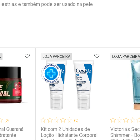
tiestrias e também pode ser usado na pele
FAVORITOS
ADICIONAR AOS FAVORITOS
ADICIONAR AOS 
A
LOJA PARCEIRA
LOJA PARCEIRA
(0)
(0)
al Guaraná
Kit com 2 Unidades de
Victoria's Se
dratante
Loção Hidratante Corporal
Shimmer - Bo