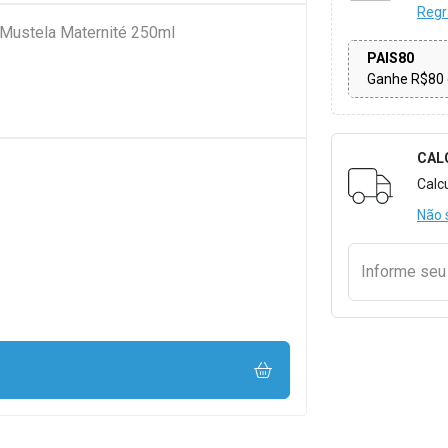
Regr
 Mustela Maternité 250ml
PAIS80
Ganhe R$80 
CAL
Formulári
Calc
Não 
Informe se