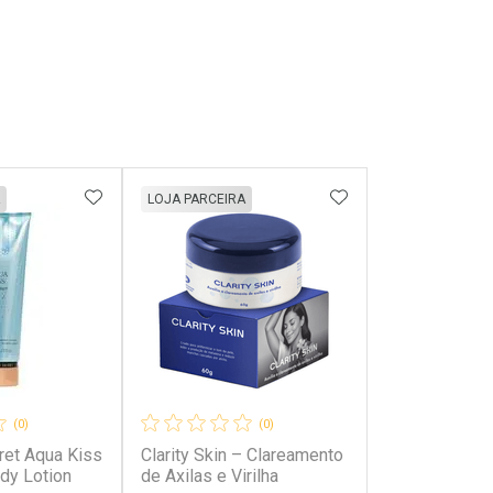
FAVORITOS
ADICIONAR AOS FAVORITOS
ADICIONAR AOS 
LOJA PARCEIRA
(0)
(0)
cret Aqua Kiss
Clarity Skin – Clareamento
dy Lotion
de Axilas e Virilha