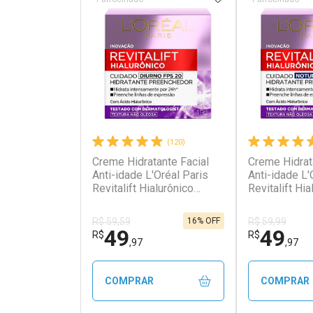
(120)
Creme Hidratante Facial
Creme Hidrat
Ativar Desconto
Ativar Des
Anti-idade L'Oréal Paris
Anti-idade L'
Revitalift Hialurônico
Revitalift Hia
Diurno FPS 20 49g
Noturno 49g
Comprar sem Desconto
Comprar s
Comprar sem Desconto
Comprar s
Por R$ 52,64/cada
Por R$ 39,9
Por R$ 52,64/cada
Por R$ 39,9
16% OFF
R$ 59,59
R$ 59,99
49
49
R$
R$
,97
,97
COMPRAR
COMPRAR