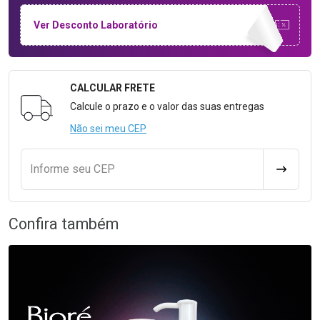
Ver Desconto Laboratório
CALCULAR FRETE
Formulário para Calcular o Frete
Calcule o prazo e o valor das suas entregas
Não sei meu CEP
Informe seu CEP
CALCULA
Confira também