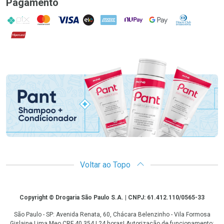
Pagamento
PIX
MasterCard
VISA
ELO
AMEX
NuPay
Google Pay
Diners Club
Hipercard
Promoção em Destaque
Voltar ao Topo
Copyright
Copyright © Drogaria São Paulo S.A. | CNPJ: 61.412.110/0565-33
São Paulo - SP: Avenida Renata, 60, Chácara Belenzinho - Vila Formosa
Gislaine Lima Meo CRF 40.354 | 24 horas| Autorização de funcionamento: