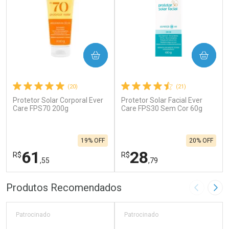
COMPRAR
COMPRAR
(20)
(21)
Protetor Solar Corporal Ever
Protetor Solar Facial Ever
Care FPS70 200g
Care FPS30 Sem Cor 60g
19% OFF
20% OFF
61
28
R$
R$
,55
,79
FECHAR
F
FECHAR
F
Produtos Recomendados
Imagem A
Pró
Laboratório
Laboratório
Por Menos
Por Menos
Patrocinado
Patrocinado