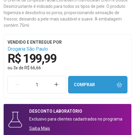
O Creme de Limpeza Facial Esthederm Osmoclean Crem e Douce
Desincrustante é indicado para todos os tipos de pele. O produto
higieniza e desobstrui os poros, proporcionando sensação de
frescor, deixando a pele mais saudável e suave. A embalagem
contém 75ml.
Drogaria São Paulo
R$ 199,99
ou
3
x
de
R$ 66,66
REMOVER UMA UNIDADE
AUMENTAR UMA UNIDADE
COMPRAR
DESCONTO
LABORATÓRIO
Exclusivo para clientes cadastrados no programa
Saiba Mais