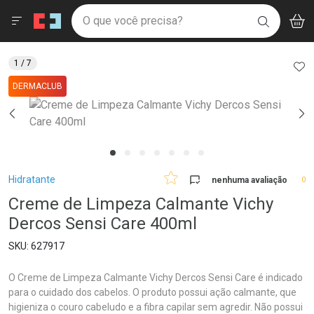
Drogaria São Paulo
Menu
Aces
Ir direto para a home
O que você precisa?
V
i
BUSCAR
Navegue pela página
Ir direto para o conteúdo
Faça a sua busca
Ir direto para a busca
Ir direto para a conta
AD
1
/ 7
Ir direto para a ajuda
DERMACLUB
Ir direto para a notificações
Ir direto para o carrinho
Ir direto para o menu
Breadcrumb
Hidratante
nenhuma avaliação
0
Creme de Limpeza Calmante Vichy
Dercos Sensi Care 400ml
627917
O Creme de Limpeza Calmante Vichy Dercos Sensi Care é indicado
para o cuidado dos cabelos. O produto possui ação calmante, que
higieniza o couro cabeludo e a fibra capilar sem agredir. Não possui