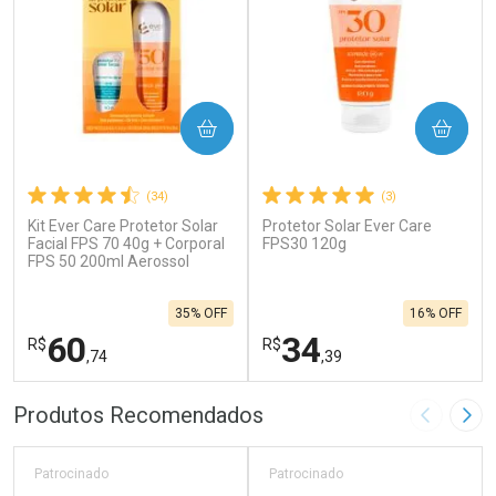
COMPRAR
COMPRAR
(34)
(3)
Kit Ever Care Protetor Solar
Protetor Solar Ever Care
Facial FPS 70 40g + Corporal
FPS30 120g
FPS 50 200ml Aerossol
35% OFF
16% OFF
60
34
R$
R$
,74
,39
FECHAR
F
FECHAR
F
Produtos Recomendados
Imagem A
Pró
Laboratório
Laboratório
Por Menos
Por Menos
Patrocinado
Patrocinado