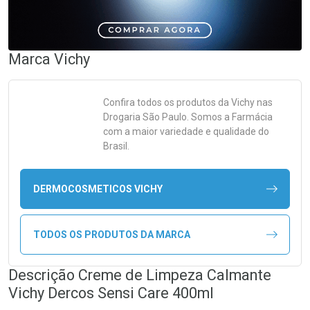
Marca
Vichy
Confira todos os produtos da
Vichy
nas
Drogaria São Paulo. Somos a Farmácia
com a maior variedade e qualidade do
Brasil.
DERMOCOSMETICOS VICHY
TODOS OS PRODUTOS DA MARCA
Descrição Creme de Limpeza Calmante
Vichy Dercos Sensi Care 400ml