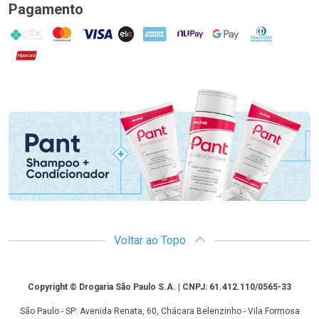
Pagamento
PIX
MasterCard
VISA
ELO
AMEX
NuPay
Google Pay
Diners Club
Hipercard
Promoção em Destaque
Voltar ao Topo
Copyright
Copyright © Drogaria São Paulo S.A. | CNPJ: 61.412.110/0565-33
São Paulo - SP: Avenida Renata, 60, Chácara Belenzinho - Vila Formosa