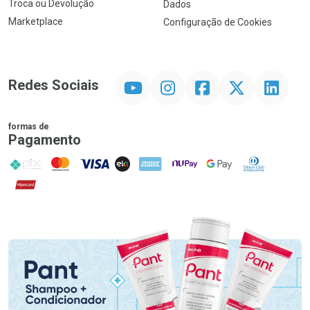
Troca ou Devolução
Dados
Marketplace
Configuração de Cookies
YouTube
Instagram
Facebook
Twitter
Linkedin
Redes Sociais
formas de
Pagamento
PIX
MasterCard
VISA
ELO
AMEX
NuPay
Google Pay
Diners Club
Hipercard
Promoção em Destaque