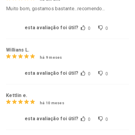
Muito bom, gostamos bastante...recomendo...
esta avaliação foi útil?
0
0
Willians L.
há 9 meses
esta avaliação foi útil?
0
0
Kettlin e.
há 10 meses
esta avaliação foi útil?
0
0