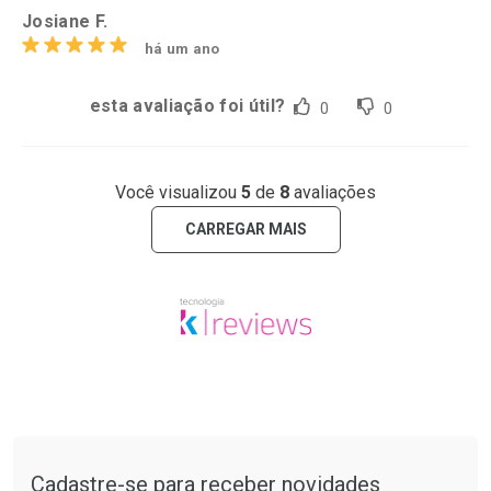
Josiane F.
há um ano
esta avaliação foi útil?
0
0
Você visualizou
5
de
8
avaliações
CARREGAR MAIS
Tudo sobre a Drogaria São Paulo
Cadastre-se para receber novidades