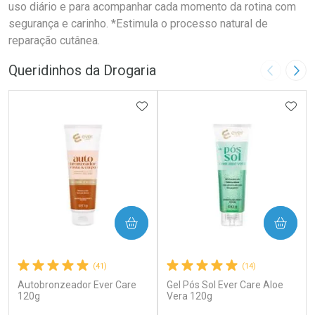
uso diário e para acompanhar cada momento da rotina com
segurança e carinho. *Estimula o processo natural de
reparação cutânea.
Queridinhos da Drogaria
Imagem A
Pró
ADICIONAR AOS FAVORITOS
ADIC
COMPRAR
COMPRAR
(41)
(14)
Autobronzeador Ever Care
Gel Pós Sol Ever Care Aloe
120g
Vera 120g