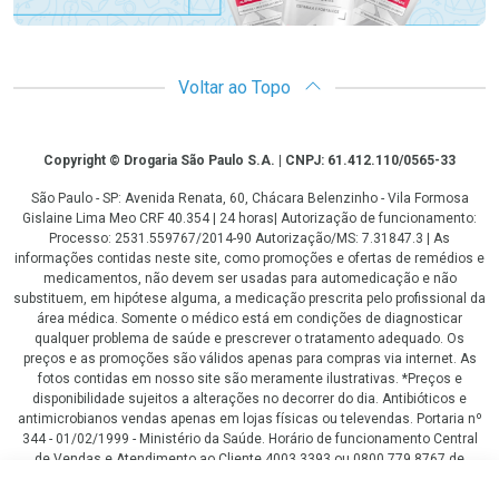
Voltar ao Topo
Copyright
Copyright © Drogaria São Paulo S.A. | CNPJ: 61.412.110/0565-33
São Paulo - SP: Avenida Renata, 60, Chácara Belenzinho - Vila Formosa
Gislaine Lima Meo CRF 40.354 | 24 horas| Autorização de funcionamento:
Processo: 2531.559767/2014-90 Autorização/MS: 7.31847.3 | As
informações contidas neste site, como promoções e ofertas de remédios e
medicamentos, não devem ser usadas para automedicação e não
substituem, em hipótese alguma, a medicação prescrita pelo profissional da
área médica. Somente o médico está em condições de diagnosticar
qualquer problema de saúde e prescrever o tratamento adequado. Os
preços e as promoções são válidos apenas para compras via internet. As
fotos contidas em nosso site são meramente ilustrativas. *Preços e
disponibilidade sujeitos a alterações no decorrer do dia. Antibióticos e
antimicrobianos vendas apenas em lojas físicas ou televendas. Portaria nº
344 - 01/02/1999 - Ministério da Saúde. Horário de funcionamento Central
de Vendas e Atendimento ao Cliente 4003 3393 ou 0800 779 8767 de
domingo a domingo das 08h00 às 20h00.