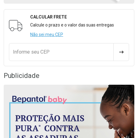
CALCULAR FRETE
Formulário para Calcular o Frete
Calcule o prazo e o valor das suas entregas
Não sei meu CEP
Informe seu CEP
CALCULA
Publicidade