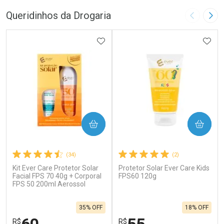
Queridinhos da Drogaria
Imagem A
Pró
ADICIONAR AOS FAVORITOS
ADIC
COMPRAR
COMPRAR
(34)
(2)
Kit Ever Care Protetor Solar
Protetor Solar Ever Care Kids
Facial FPS 70 40g + Corporal
FPS60 120g
FPS 50 200ml Aerossol
35% OFF
18% OFF
R$
R$