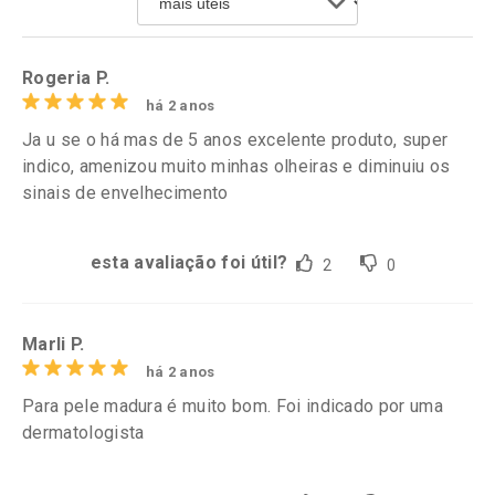
Por R$ 478,99/cada
Por R$ 71,99/cada
Rogeria P.
há 2 anos
Ja u se o há mas de 5 anos excelente produto, super
indico, amenizou muito minhas olheiras e diminuiu os
sinais de envelhecimento
esta avaliação foi útil?
2
0
Marli P.
há 2 anos
Para pele madura é muito bom. Foi indicado por uma
dermatologista