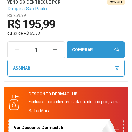
25% OFF
Drogaria São Paulo
R$ 259,99
R$ 195,99
ou
3
x
de
R$ 65,33
REMOVER UMA UNIDADE
AUMENTAR UMA UNIDADE
COMPRAR
ASSINAR
DESCONTO
DERMACLUB
Exclusivo para clientes cadastrados no programa
Saiba Mais
Ver Desconto Dermaclub