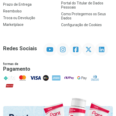
Portal do Titular de Dados
Prazo de Entrega
Pessoais
Reembolso
Como Protegemos os Seus
Troca ou Devolução
Dados
Marketplace
Configuração de Cookies
YouTube
Instagram
Facebook
Twitter
Linkedin
Redes Sociais
formas de
Pagamento
PIX
MasterCard
VISA
ELO
AMEX
NuPay
Google Pay
Diners Club
Hipercard
Promoção em Destaque