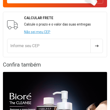
CALCULAR FRETE
Formulário para Calcular o Frete
Calcule o prazo e o valor das suas entregas
Não sei meu CEP
Informe seu CEP
CALCULA
Confira também