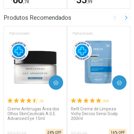
60
55
,74
,99
FECHAR
F
FECHAR
F
Produtos Recomendados
Imagem A
Pró
Laboratório
Laboratório
Por Menos
Por Menos
Patrocinado
Patrocinado
COMPRAR
COMPRAR
(6)
(62)
Creme Antirrugas Área dos
Refil Creme de Limpeza
Ativar Desconto
Ativar Desconto
Olhos SkinCeuticals A.G.E.
Vichy Dercos Sensi Scalp
Advanced Eye 15ml
Comprar sem Desconto
200ml
Comprar sem Desconto
Por R$ 60,74/cada
Por R$ 55,99/cada
Comprar sem Desconto
Comprar sem Desconto
24% OFF
16% OFF
Por R$ 60,74/cada
Por R$ 55,99/cada
R$ 630,59
R$ 85,99