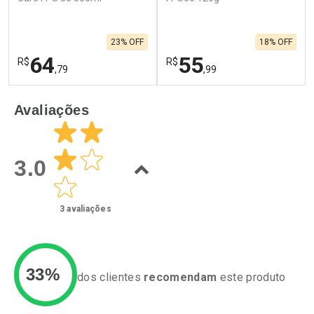
23% OFF
18% OFF
64
55
R$
R$
,79
,99
FECHAR
F
FECHAR
F
Avaliações
Laboratório
Laboratório
Por Menos
Por Menos
3.0
3
avaliações
33%
dos clientes
recomendam
este produto