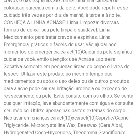
cravos e das espinhas até formar uma fina camada de
coloração parecida com a da pele. Você pode repetir esse
cuidado três vezes por dia: de manhã, à tarde e à noite.
CONHEÇA A LINHA ACNASE: Linha Limpeza: diversas
formas de deixar sua pele limpa e saudável. Linha
Medicamento: para tratar cravos e espinhas. Linha
Emergência: práticos e fáceis de usar, vão ajudar nos
momentos de emergência.caract(10)Cuidar da pele significa
cuidar de você, então atenção: use Acnase Lapiseira
Secativa somente em pequenas áreas do corpo e livres de
lesões. Utilizar este produto ao mesmo tempo que
medicamentos ou após o uso deles ou de outros produtos
para a acne pode causar irritação, ardência ou excesso de
ressecamento da pele. Evite contato com os olhos. Se sentir
qualquer irritação, lave abundantemente com água e consulte
seu médico. Utilize apenas nas partes externas do corpo.
Não usar em crianças.caract(10)xcaract(10)Caprylic/Capric
Triglyceride, Microcrystalline Wax, Beeswax (Cera Alba),
Hydrogenated Coco-Glycerides, Theobroma Grandiflorum