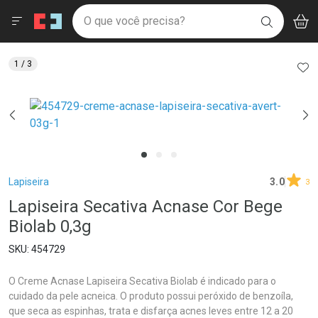
Drogaria São Paulo
Menu
Aces
Ir direto para a home
O que você precisa?
V
i
BUSCAR
Navegue pela página
Ir direto para o conteúdo
Faça a sua busca
Ir direto para a busca
Ir direto para a conta
AD
1
/ 3
Ir direto para a ajuda
Ir direto para a notificações
Ir direto para o carrinho
Ir direto para o menu
Breadcrumb
Lapiseira
3.0
3
Lapiseira Secativa Acnase Cor Bege
Biolab 0,3g
454729
O Creme Acnase Lapiseira Secativa Biolab é indicado para o
cuidado da pele acneica. O produto possui peróxido de benzoíla,
que seca as espinhas, trata e disfarça acnes leves entre 12 a 20