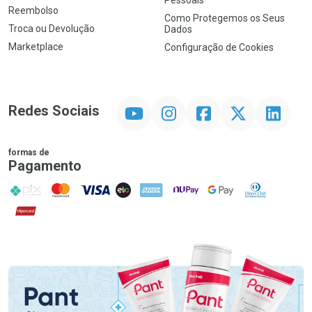
Pessoais
Reembolso
Como Protegemos os Seus
Troca ou Devolução
Dados
Marketplace
Configuração de Cookies
YouTube
Instagram
Facebook
Twitter
Linkedin
Redes Sociais
formas de
Pagamento
PIX
MasterCard
VISA
ELO
AMEX
NuPay
Google Pay
Diners Club
Hipercard
Promoção em Destaque