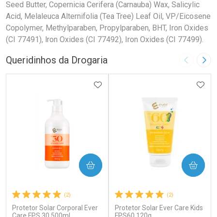
Seed Butter, Copernicia Cerifera (Carnauba) Wax, Salicylic
Acid, Melaleuca Alternifolia (Tea Tree) Leaf Oil, VP/Eicosene
Copolymer, Methylparaben, Propylparaben, BHT, Iron Oxides
(CI 77491), lron Oxides (CI 77492), Iron Oxides (CI 77499).
Queridinhos da Drogaria
Imagem A
Pró
ADICIONAR AOS FAVORITOS
ADIC
COMPRAR
COMPRAR
(2)
(2)
Protetor Solar Corporal Ever
Protetor Solar Ever Care Kids
Care FPS 30 500ml
FPS60 120g