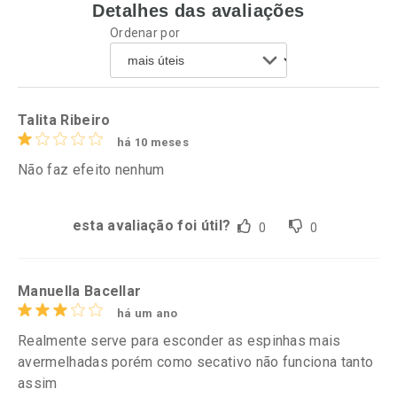
Detalhes das avaliações
Ativar Desconto
Ativar Desconto
Ordenar por
Comprar sem Desconto
Comprar sem Desconto
Por R$ 64,79/cada
Por R$ 55,99/cada
Comprar sem Desconto
Comprar sem Desconto
Por R$ 64,79/cada
Por R$ 55,99/cada
Talita Ribeiro
há 10 meses
Não faz efeito nenhum
esta avaliação foi útil?
0
0
Manuella Bacellar
há um ano
Realmente serve para esconder as espinhas mais
avermelhadas porém como secativo não funciona tanto
assim