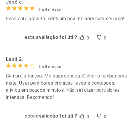
José c.
há 4 meses
Excelente produto. senti um boa melhora com seu uso!
esta avaliação foi útil?
0
0
Lesli G.
há 5 meses
Cumpre a função. Me surpreendeu. O cheiro lembra erva
mate. Usei para dores cronicas leves e contusoes,
aliviou em poucos minutos. Não sei dizer para dores
intensas. Recomendo!
esta avaliação foi útil?
0
0