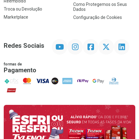
Reembolso
Como Protegemos os Seus
Troca ou Devolução
Dados
Marketplace
Configuração de Cookies
YouTube
Instagram
Facebook
Twitter
Linkedin
Redes Sociais
formas de
Pagamento
PIX
MasterCard
VISA
ELO
AMEX
NuPay
Google Pay
Diners Club
Hipercard
Promoção em Destaque