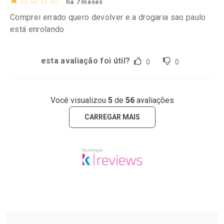
há 7 meses
Comprei errado quero devolver e a drogaria sao paulo
está enrolando
esta avaliação foi útil?
0
0
Você visualizou
5
de
56
avaliações
CARREGAR MAIS
Tudo sobre a Drogaria São Paulo