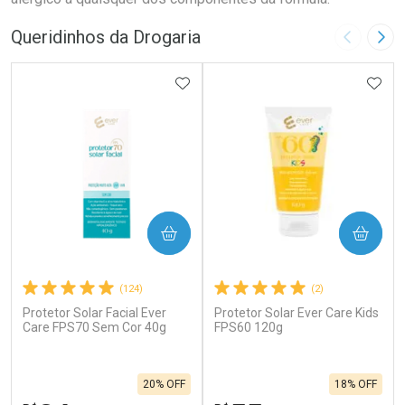
Queridinhos da Drogaria
Imagem A
Pró
ADICIONAR AOS FAVORITOS
ADIC
COMPRAR
COMPRAR
(124)
(2)
Protetor Solar Facial Ever
Protetor Solar Ever Care Kids
Care FPS70 Sem Cor 40g
FPS60 120g
20% OFF
18% OFF