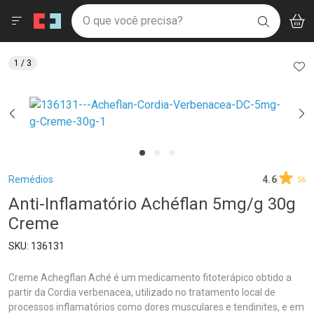
Drogaria São Paulo
Menu
Aces
Ir direto para a home
O que você precisa?
V
i
BUSCAR
Navegue pela página
Ir direto para o conteúdo
Faça a sua busca
Ir direto para a busca
Ir direto para a conta
AD
1
/ 3
Ir direto para a ajuda
Ir direto para a notificações
Ir direto para o carrinho
Ir direto para o menu
Breadcrumb
Remédios
4.6
56
Anti-Inflamatório Achéflan 5mg/g 30g
Creme
136131
Creme Achegflan Aché é um medicamento fitoterápico obtido a
partir da Cordia verbenacea, utilizado no tratamento local de
processos inflamatórios como dores musculares e tendinites, e em