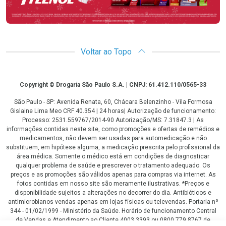
Voltar ao Topo
Copyright
Copyright © Drogaria São Paulo S.A. | CNPJ: 61.412.110/0565-33
São Paulo - SP: Avenida Renata, 60, Chácara Belenzinho - Vila Formosa
Gislaine Lima Meo CRF 40.354 | 24 horas| Autorização de funcionamento:
Processo: 2531.559767/2014-90 Autorização/MS: 7.31847.3 | As
informações contidas neste site, como promoções e ofertas de remédios e
medicamentos, não devem ser usadas para automedicação e não
substituem, em hipótese alguma, a medicação prescrita pelo profissional da
área médica. Somente o médico está em condições de diagnosticar
qualquer problema de saúde e prescrever o tratamento adequado. Os
preços e as promoções são válidos apenas para compras via internet. As
fotos contidas em nosso site são meramente ilustrativas. *Preços e
disponibilidade sujeitos a alterações no decorrer do dia. Antibióticos e
antimicrobianos vendas apenas em lojas físicas ou televendas. Portaria nº
344 - 01/02/1999 - Ministério da Saúde. Horário de funcionamento Central
de Vendas e Atendimento ao Cliente 4003 3393 ou 0800 779 8767 de