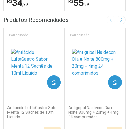
34
55
R$
R$
,39
,99
FECHAR
F
FECHAR
F
Produtos Recomendados
Imagem A
Pró
Laboratório
Laboratório
Por Menos
Por Menos
Patrocinado
Patrocinado
COMPRAR
COMPRAR
(183)
(138)
Antiácido LuftaGastro Sabor
Antigripal Naldecon Dia e
Ativar Desconto
Ativar Desconto
Menta 12 Sachês de 10ml
Noite 800mg + 20mg + 4mg
Líquido
Comprar sem Desconto
24 comprimidos
Comprar sem Desconto
Por R$ 34,39/cada
Por R$ 55,99/cada
Comprar sem Desconto
Comprar sem Desconto