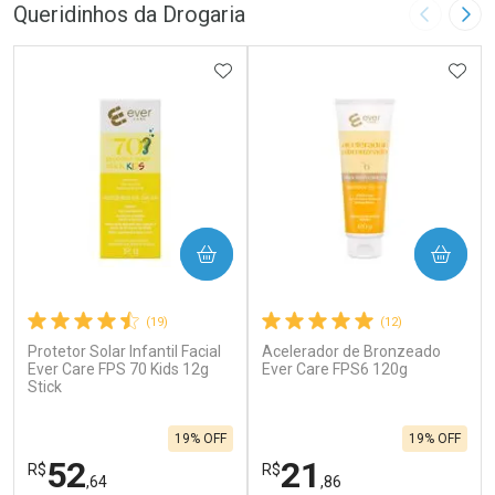
Queridinhos da Drogaria
Imagem A
Pró
ADICIONAR AOS FAVORITOS
ADIC
COMPRAR
COMPRAR
(19)
(12)
Protetor Solar Infantil Facial
Acelerador de Bronzeado
Ever Care FPS 70 Kids 12g
Ever Care FPS6 120g
Stick
19% OFF
19% OFF
52
21
R$
R$
,64
,86