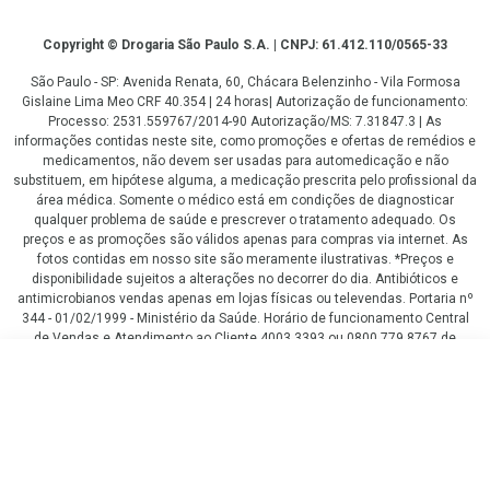
Copyright
Copyright © Drogaria São Paulo S.A. | CNPJ: 61.412.110/0565-33
São Paulo - SP: Avenida Renata, 60, Chácara Belenzinho - Vila Formosa
Gislaine Lima Meo CRF 40.354 | 24 horas| Autorização de funcionamento:
Processo: 2531.559767/2014-90 Autorização/MS: 7.31847.3 | As
informações contidas neste site, como promoções e ofertas de remédios e
medicamentos, não devem ser usadas para automedicação e não
substituem, em hipótese alguma, a medicação prescrita pelo profissional da
área médica. Somente o médico está em condições de diagnosticar
qualquer problema de saúde e prescrever o tratamento adequado. Os
preços e as promoções são válidos apenas para compras via internet. As
fotos contidas em nosso site são meramente ilustrativas. *Preços e
disponibilidade sujeitos a alterações no decorrer do dia. Antibióticos e
antimicrobianos vendas apenas em lojas físicas ou televendas. Portaria nº
344 - 01/02/1999 - Ministério da Saúde. Horário de funcionamento Central
de Vendas e Atendimento ao Cliente 4003 3393 ou 0800 779 8767 de
domingo a domingo das 08h00 às 20h00.
R$ 99,99
LGPD Aceite os Cookies
COMPRAR