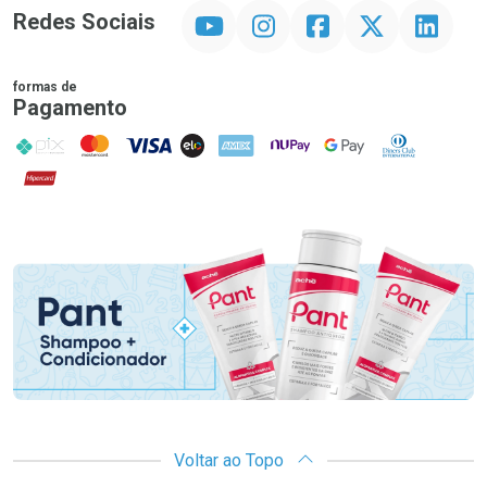
YouTube
Instagram
Facebook
Twitter
Linkedin
Redes Sociais
formas de
Pagamento
PIX
MasterCard
VISA
ELO
AMEX
NuPay
Google Pay
Diners Club
Hipercard
Promoção em Destaque
Voltar ao Topo