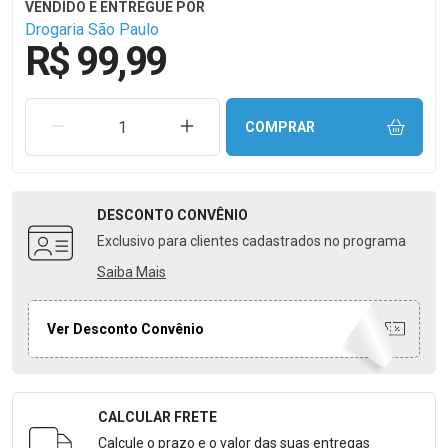
Drogaria São Paulo
R$ 99,99
REMOVER UMA UNIDADE
AUMENTAR UMA UNIDADE
COMPRAR
DESCONTO
CONVÊNIO
Exclusivo para clientes cadastrados no programa
Saiba Mais
Ver Desconto Convênio
CALCULAR FRETE
Formulário para Calcular o Frete
Calcule o prazo e o valor das suas entregas