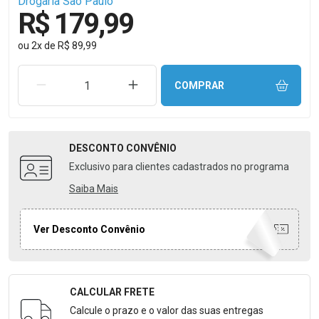
Drogaria São Paulo
R$ 179,99
ou
2
x
de
R$ 89,99
REMOVER UMA UNIDADE
AUMENTAR UMA UNIDADE
COMPRAR
DESCONTO
CONVÊNIO
Exclusivo para clientes cadastrados no programa
Saiba Mais
Ver Desconto Convênio
CALCULAR FRETE
Formulário para Calcular o Frete
Calcule o prazo e o valor das suas entregas