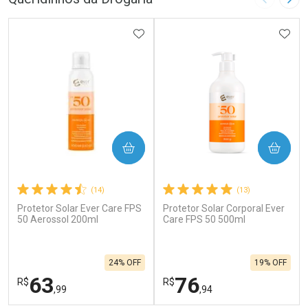
Imagem A
Pró
ADICIONAR AOS FAVORITOS
ADIC
COMPRAR
COMPRAR
(14)
(13)
Protetor Solar Ever Care FPS
Protetor Solar Corporal Ever
50 Aerossol 200ml
Care FPS 50 500ml
24% OFF
19% OFF
63
76
R$
R$
,99
,94