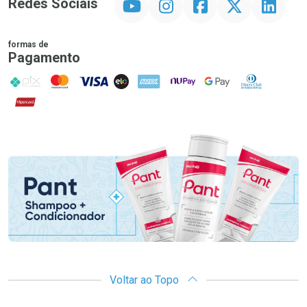
Redes Sociais
formas de
Pagamento
PIX
MasterCard
VISA
ELO
AMEX
NuPay
Google Pay
Diners Club
Hipercard
Promoção em Destaque
Voltar ao Topo