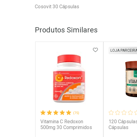
Cosovit 30 Cápsulas
Produtos Similares
ADICIONAR AOS 
LOJA PARCEIR
(75)
Vitamina C Redoxon
120 Cápsulas
500mg 30 Comprimidos
Cápsulas