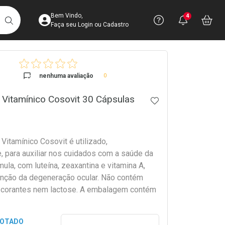
Acesse sua Conta
Precisa de 
Notific
Aces
Bem Vindo,
4
Você po
notifica
Vo
it
BUSCAR
Ver Recursos 
Faça seu Login ou Cadastro
crumb
Atendimento ao 
nenhuma avaliação
0
Central de Ajud
Vitamínico Cosovit 30 Cápsulas
ADICIONAR AOS 
Televendas
4003-3393
itamínico Cosovit é utilizado,
, para auxiliar nos cuidados com a saúde da
mula, com luteína, zeaxantina e vitamina A,
enção da degeneração ocular. Não contém
r, corantes nem lactose. A embalagem contém
Preencher nome e email para s
GOTADO