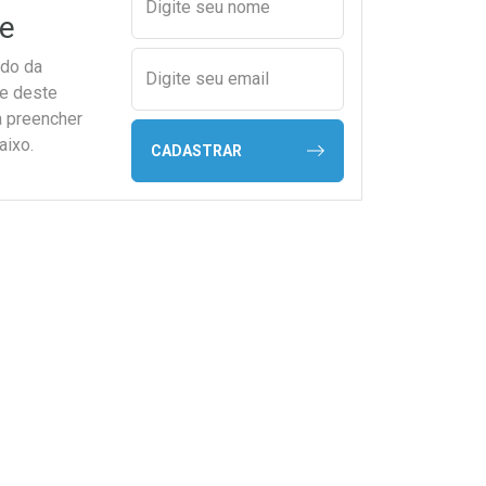
Digite seu nome
e
ado da
Digite seu email
de deste
a preencher
aixo.
CADASTRAR