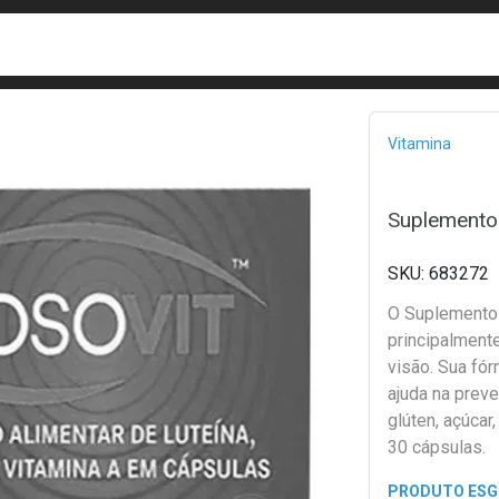
busca
isa?
Bread
Vitamina
Suplemento 
683272
O Suplemento V
principalmente
visão. Sua fór
ajuda na prev
glúten, açúca
30 cápsulas.
PRODUTO ES