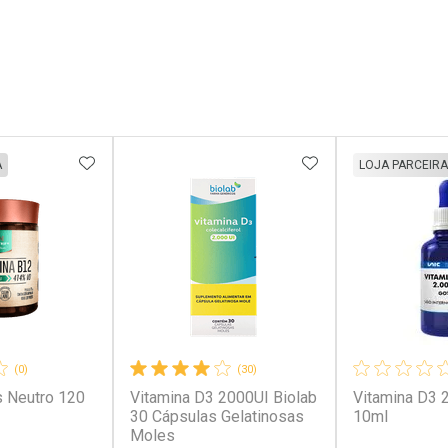
FAVORITOS
ADICIONAR AOS FAVORITOS
ADICIONAR AOS 
A
LOJA PARCEIRA
(0)
(30)
 Neutro 120
Vitamina D3 2000UI Biolab
Vitamina D3 
30 Cápsulas Gelatinosas
10ml
Moles