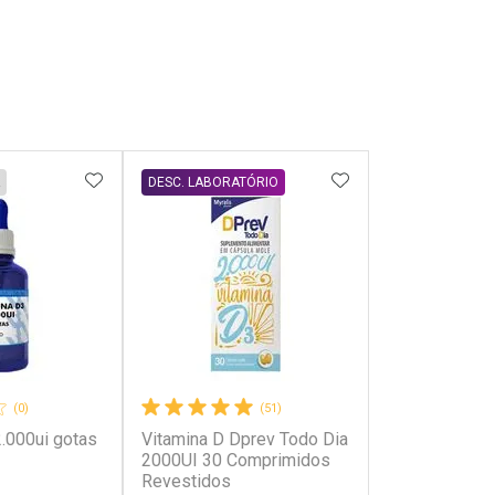
FAVORITOS
ADICIONAR AOS FAVORITOS
ADICIONAR AOS 
DESC. LABORATÓRIO
(0)
(51)
2.000ui gotas
Vitamina D Dprev Todo Dia
2000UI 30 Comprimidos
Revestidos