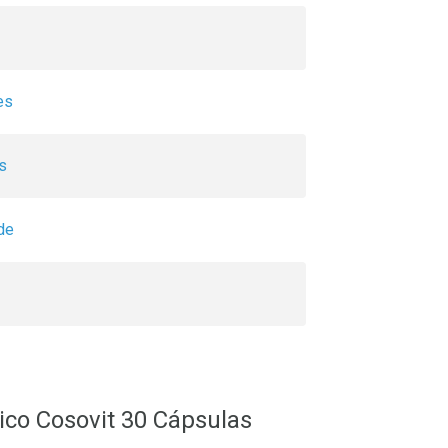
es
s
de
co Cosovit 30 Cápsulas