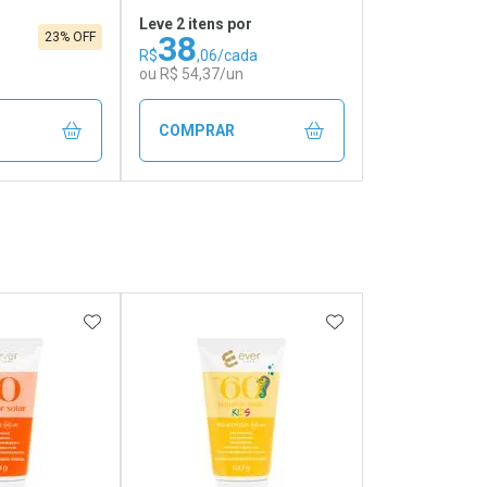
Leve 2 itens por
38
23% OFF
R$
,06/cada
ou R$ 54,37/un
COMPRAR
FECHAR
FECHAR
FECHAR
FECHAR
rio
Laboratório
os
Por Menos
FAVORITOS
ADICIONAR AOS FAVORITOS
ADICIONAR AOS 