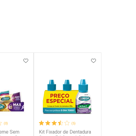
FAVORITOS
ADICIONAR AOS FAVORITOS
ADICIONAR AOS 
(0)
(5)
Creme Sem
Kit Fixador de Dentadura