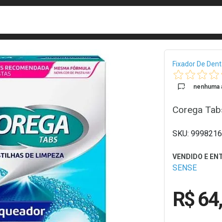
busca
isa?
Bread
Fixador De Den
nenhuma a
Corega Tab
9998216
SENSE
R$ 64