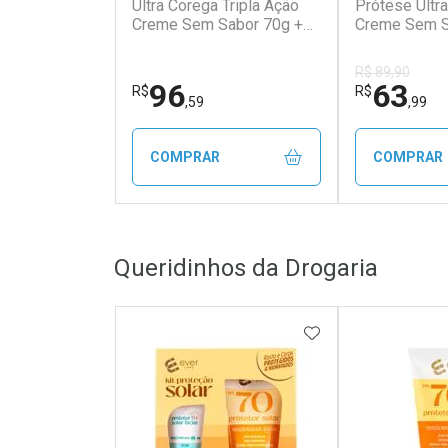
Ultra Corega Tripla Ação
Prótese Ultr
Creme Sem Sabor 70g +
Creme Sem Sa
20g
Ação 
R$ 89,90
96
63
R$
R$
,59
,99
COMPRAR
COMPRAR
FECHAR
FECHAR
Queridinhos da Drogaria
Laboratório
Laborató
Por Menos
Por Men
ADICIONAR AOS 