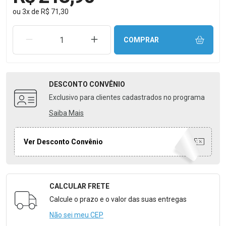
ou
3
x
de
R$ 71,30
REMOVER UMA UNIDADE
AUMENTAR UMA UNIDADE
COMPRAR
DESCONTO
CONVÊNIO
Exclusivo para clientes cadastrados no programa
Saiba Mais
Ver Desconto Convênio
CALCULAR FRETE
Formulário para Calcular o Frete
Calcule o prazo e o valor das suas entregas
Não sei meu CEP