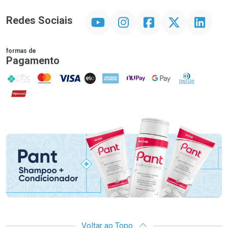
YouTube
Instagram
Facebook
Twitter
Linkedin
Redes Sociais
formas de
Pagamento
PIX
MasterCard
VISA
ELO
AMEX
NuPay
Google Pay
Diners Club
Hipercard
Promoção em Destaque
Voltar ao Topo