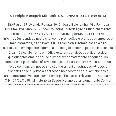
Copyright
Copyright © Drogaria São Paulo S.A. | CNPJ: 61.412.110/0565-33
São Paulo - SP: Avenida Renata, 60, Chácara Belenzinho - Vila Formosa
Gislaine Lima Meo CRF 40.354 | 24 horas| Autorização de funcionamento:
Processo: 2531.559767/2014-90 Autorização/MS: 7.31847.3 | As
informações contidas neste site, como promoções e ofertas de remédios e
medicamentos, não devem ser usadas para automedicação e não
substituem, em hipótese alguma, a medicação prescrita pelo profissional da
área médica. Somente o médico está em condições de diagnosticar
qualquer problema de saúde e prescrever o tratamento adequado. Os
preços e as promoções são válidos apenas para compras via internet. As
fotos contidas em nosso site são meramente ilustrativas. *Preços e
disponibilidade sujeitos a alterações no decorrer do dia. Antibióticos e
antimicrobianos vendas apenas em lojas físicas ou televendas. Portaria nº
344 - 01/02/1999 - Ministério da Saúde. Horário de funcionamento Central
de Vendas e Atendimento ao Cliente 4003 3393 ou 0800 779 8767 de
domingo a domingo das 08h00 às 20h00.
R$ 285,20
R$ 213,90
LGPD Aceite os Cookies
COMPRAR
ou
3
x
de
R$ 71,30