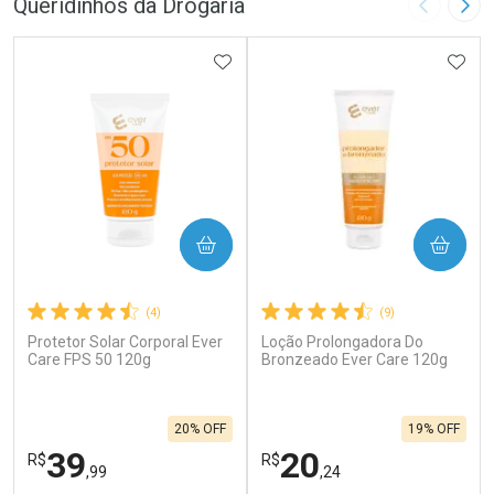
Queridinhos da Drogaria
Imagem A
Pró
ADICIONAR AOS FAVORITOS
ADIC
COMPRAR
COMPRAR
(4)
(9)
Protetor Solar Corporal Ever
Loção Prolongadora Do
Care FPS 50 120g
Bronzeado Ever Care 120g
20% OFF
19% OFF
39
20
R$
R$
,99
,24