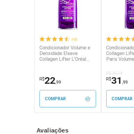
(12)
Condicionador Volume e
Condicionado
Ativar Desconto
Ativar Des
Densidade Elseve
Collagen Lift
Collagen Lifter L'Oréal
Paris Volum
Paris 200ml
400ml
Comprar sem Desconto
Comprar s
Comprar sem Desconto
Comprar s
Por R$ 61,55/cada
Por R$ 37,2
Por R$ 61,55/cada
Por R$ 37,2
R$ 40,19
22
31
R$
R$
,99
,99
COMPRAR
COMPRAR
FECHAR
FECHAR
Avaliações