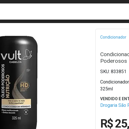
busca
isa?
Bread
Condicionador
Condicionad
Poderosos 
833851
Condicionador
325ml
Drogaria São 
R$ 25