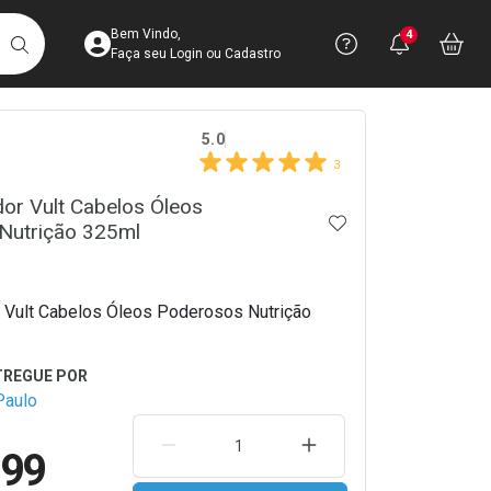
Acesse sua Conta
Precisa de 
Notific
Aces
Bem Vindo,
4
Você po
notifica
Vo
it
BUSCAR
Ver Recursos 
Faça seu Login ou Cadastro
crumb
5.0
Atendimento ao 
3
Central de Ajud
or Vult Cabelos Óleos
ADICIONAR AOS 
Nutrição 325ml
Televendas
4003-3393
 Vult Cabelos Óleos Poderosos Nutrição
Paulo
REMOVER UMA UNIDADE
AUMENTAR UMA UNIDA
,99