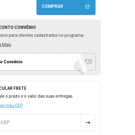
COMPRAR
CONTO
CONVÊNIO
usivo para clientes cadastrados no programa
a Mais
o Convênio
CULAR FRETE
o para Calcular o Frete
ule o prazo e o valor das suas entregas
sei meu CEP
u CEP
CALCULAR FRETE