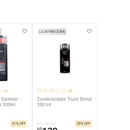
FAVORITOS
ADICIONAR AOS FAVORITOS
ADICIONAR AOS 
LOJA PARCEIRA
(0)
(0)
e Summer -
Condicionador Truss Blond
r 300ml
300 ml
31% OFF
25% OFF
R$ 186,66
R$