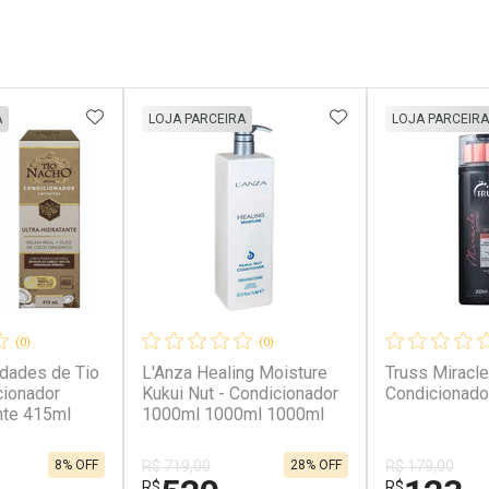
FAVORITOS
ADICIONAR AOS FAVORITOS
ADICIONAR AOS 
A
LOJA PARCEIRA
LOJA PARCEIRA
(0)
(0)
idades de Tio
L'Anza Healing Moisture
Truss Miracl
cionador
Kukui Nut - Condicionador
Condicionado
ante 415ml
1000ml 1000ml 1000ml
8% OFF
28% OFF
R$ 719,00
R$ 179,00
R$
R$