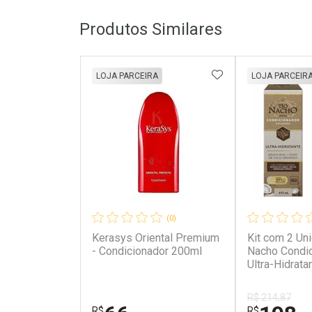
Produtos Similares
ADICIONAR AOS 
LOJA PARCEIRA
LOJA PARCEIR
(0)
Kerasys Oriental Premium
Kit com 2 Un
- Condicionador 200ml
Nacho Condi
Ultra-Hidrat
R$ 214,87
R$
R$