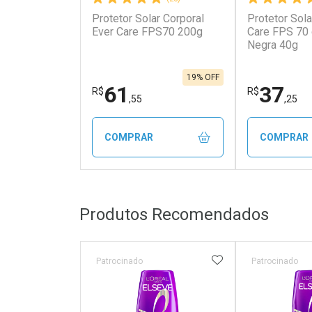
Protetor Solar Corporal
Protetor Sola
Ativar Desconto
Ativar Des
Ever Care FPS70 200g
Care FPS 70
Negra 40g
Comprar sem Desconto
Comprar s
Comprar sem Desconto
Comprar s
Por R$ 66,40/cada
Por R$ 198
Por R$ 66,40/cada
Por R$ 198,
19% OFF
61
37
R$
R$
,55
,25
COMPRAR
COMPRAR
FECHAR
FECHAR
Produtos Recomendados
Laboratório
Laborató
Por Menos
Por Men
ADICIONAR AOS 
Patrocinado
Patrocinado