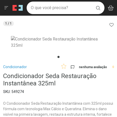
Drogaria São Paulo
Menu
Aces
Ir direto para a home
O que você precisa?
V
i
BUSCAR
Navegue pela página
Ir direto para o conteúdo
Faça a sua busca
Ir direto para a busca
Ir direto para a conta
AD
1
/ 1
Ir direto para a ajuda
Ir direto para a notificações
Ir direto para o carrinho
Ir direto para o menu
Breadcrumb
Condicionador
nenhuma avaliação
0
Condicionador Seda Restauração
Instantânea 325ml
549274
O Condicionador Seda Restauração Instantânea com 325ml possui
fórmula com tecnologia Max Cálcio e Queratina. Elimina o dano
visível na primeira lavagem, restaura a estrutura interna, fortalece