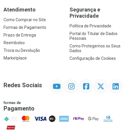
Atendimento
Segurança e
Privacidade
Como Comprar no Site
Política de Privacidade
Formas de Pagamento
Portal do Titular de Dados
Prazo de Entrega
Pessoais
Reembolso
Como Protegemos os Seus
Troca ou Devolução
Dados
Marketplace
Configuração de Cookies
YouTube
Instagram
Facebook
Twitter
Linkedin
Redes Sociais
formas de
Pagamento
PIX
MasterCard
VISA
ELO
AMEX
NuPay
Google Pay
Diners Club
Hipercard