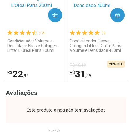
COMPRAR
COMPRAR
(12)
(3)
Condicionador Volume e
Condicionador Elseve
Ativar Desconto
Ativar Desconto
Densidade Elseve Collagen
Collagen Lifter L'Oréal Paris
Lifter L'Oréal Paris 200ml
Comprar sem Desconto
Volume e Densidade 400ml
Comprar sem Desconto
Por R$ 34,39/cada
Por R$ 37,25/cada
Comprar sem Desconto
Comprar sem Desconto
20% OFF
Por R$ 34,39/cada
Por R$ 37,25/cada
R$ 40,19
22
31
R$
R$
,99
,99
FECHAR
F
FECHAR
F
Avaliações
Laboratório
Laboratório
Por Menos
Por Menos
Este produto ainda não tem avaliações