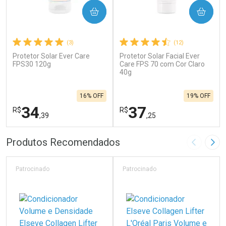
COMPRAR
COMPRAR
(3)
(12)
Protetor Solar Ever Care
Protetor Solar Facial Ever
FPS30 120g
Care FPS 70 com Cor Claro
40g
16% OFF
19% OFF
34
37
R$
R$
,39
,25
FECHAR
F
FECHAR
F
Produtos Recomendados
Imagem A
Pró
Laboratório
Laboratório
Por Menos
Por Menos
Patrocinado
Patrocinado