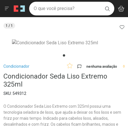
Drogaria São Paulo
Menu
Aces
Ir direto para a home
O que você precisa?
V
i
BUSCAR
Navegue pela página
Ir direto para o conteúdo
Faça a sua busca
Ir direto para a busca
Ir direto para a conta
AD
1
/ 1
Ir direto para a ajuda
Ir direto para a notificações
Ir direto para o carrinho
Ir direto para o menu
Breadcrumb
Condicionador
nenhuma avaliação
0
Condicionador Seda Liso Extremo
325ml
549312
O Condicionador Seda Liso Extremo com 325ml possui uma
tecnologia seladora de lisos, que ajuda a deixar os fios lisos e sem
frizz por mais tempo. Indicado para cabelos lisos, alisados,
desalinhados e com frizz. Os cabelos ficam brilhantes, macios e