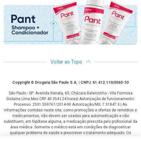
Voltar ao Topo
Copyright
Copyright © Drogaria São Paulo S.A. | CNPJ: 61.412.110/0565-33
São Paulo - SP: Avenida Renata, 60, Chácara Belenzinho - Vila Formosa
Gislaine Lima Meo CRF 40.354 | 24 horas| Autorização de funcionamento:
Processo: 2531.559767/2014-90 Autorização/MS: 7.31847.3 | As
informações contidas neste site, como promoções e ofertas de remédios e
medicamentos, não devem ser usadas para automedicação e não
substituem, em hipótese alguma, a medicação prescrita pelo profissional da
área médica. Somente o médico está em condições de diagnosticar
qualquer problema de saúde e prescrever o tratamento adequado. Os
preços e as promoções são válidos apenas para compras via internet. As