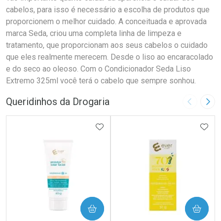
cabelos, para isso é necessário a escolha de produtos que
proporcionem o melhor cuidado. A conceituada e aprovada
marca Seda, criou uma completa linha de limpeza e
tratamento, que proporcionam aos seus cabelos o cuidado
que eles realmente merecem. Desde o liso ao encaracolado
e do seco ao oleoso. Com o Condicionador Seda Liso
Extremo 325ml você terá o cabelo que sempre sonhou.
Queridinhos da Drogaria
Imagem A
Pró
ADICIONAR AOS FAVORITOS
ADIC
COMPRAR
COMPRAR