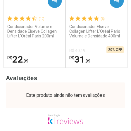
COMPRAR
COMPRAR
(12)
(3)
Condicionador Volume e
Condicionador Elseve
Ativar Desconto
Ativar Desconto
Densidade Elseve Collagen
Collagen Lifter L'Oréal Paris
Lifter L'Oréal Paris 200ml
Comprar sem Desconto
Volume e Densidade 400ml
Comprar sem Desconto
Por R$ 37,25/cada
Por R$ 52,64/cada
Comprar sem Desconto
Comprar sem Desconto
20% OFF
Por R$ 37,25/cada
Por R$ 52,64/cada
R$ 40,19
22
31
R$
R$
,99
,99
FECHAR
F
FECHAR
F
Avaliações
Laboratório
Laboratório
Por Menos
Por Menos
Este produto ainda não tem avaliações