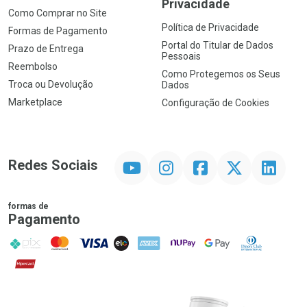
Privacidade
Como Comprar no Site
Política de Privacidade
Formas de Pagamento
Portal do Titular de Dados
Prazo de Entrega
Pessoais
Reembolso
Como Protegemos os Seus
Troca ou Devolução
Dados
Marketplace
Configuração de Cookies
YouTube
Instagram
Facebook
Twitter
Linkedin
Redes Sociais
formas de
Pagamento
PIX
MasterCard
VISA
ELO
AMEX
NuPay
Google Pay
Diners Club
Hipercard
Promoção em Destaque