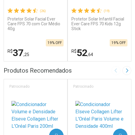
(26)
(19)
Protetor Solar Facial Ever
Protetor Solar Infantil Facial
Care FPS 70 com Cor Médio
Ever Care FPS 70 Kids 12g
40g
Stick
19% OFF
19% OFF
37
52
R$
R$
,25
,64
FECHAR
F
FECHAR
F
Produtos Recomendados
Imagem A
Pró
Laboratório
Laboratório
Por Menos
Por Menos
Patrocinado
Patrocinado