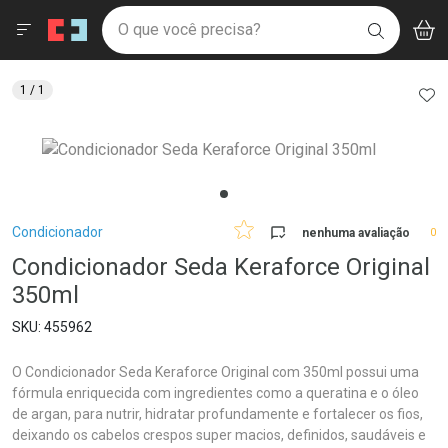
Drogaria São Paulo
Menu
Aces
Ir direto para a home
O que você precisa?
V
i
BUSCAR
Navegue pela página
Ir direto para o conteúdo
Faça a sua busca
Ir direto para a busca
Ir direto para a conta
AD
1
/ 1
Ir direto para a ajuda
Ir direto para a notificações
Ir direto para o carrinho
Ir direto para o menu
Breadcrumb
Condicionador
nenhuma avaliação
0
Condicionador Seda Keraforce Original
350ml
455962
O Condicionador Seda Keraforce Original com 350ml possui uma
fórmula enriquecida com ingredientes como a queratina e o óleo
de argan, para nutrir, hidratar profundamente e fortalecer os fios,
deixando os cabelos crespos super macios, definidos, saudáveis e