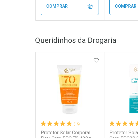
COMPRAR
COMPRAR
FECHAR
FECHAR
Queridinhos da Drogaria
Laboratório
Laborató
Por Menos
Por Men
ADICIONAR AOS 
(15)
Protetor Solar Corporal
Protetor Sola
Ativar Desconto
Ativar Des