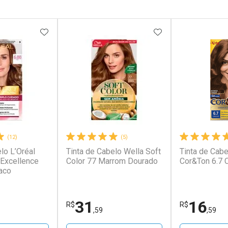
FAVORITOS
ADICIONAR AOS FAVORITOS
ADICIONAR AOS 
(12)
(5)
lo L’Oréal
Tinta de Cabelo Wella Soft
Tinta de Cabe
 Excellence
Color 77 Marrom Dourado
Cor&Ton 6.7 
aco
31
16
R$
R$
,59
,59