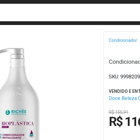
busca
isa?
Bread
Condicionador
Condicionad
9998209
Doce Beleza 
R$ 155,91
R$ 11