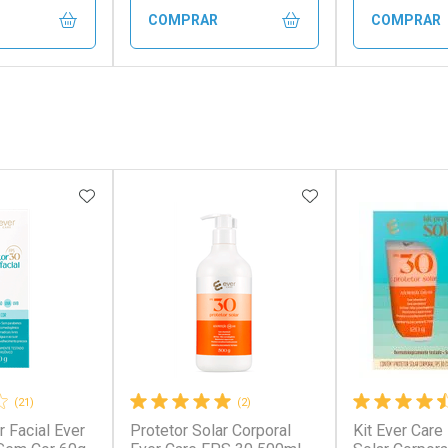
COMPRAR
COMPRAR
FECHAR
FECHAR
FECHAR
FECHAR
rio
Laboratório
Laborató
os
Por Menos
Por Men
FAVORITOS
ADICIONAR AOS FAVORITOS
ADICIONAR AOS 
(21)
(2)
r Facial Ever
Protetor Solar Corporal
Kit Ever Care
conto
Ativar Desconto
Ativar Desc