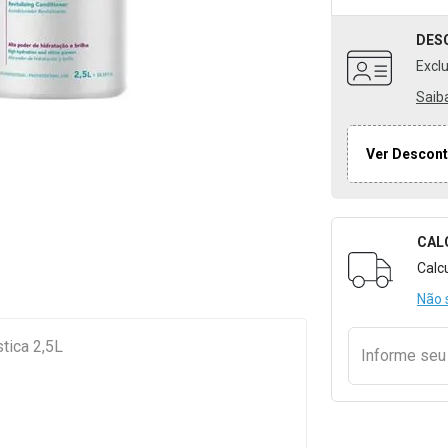
DES
Excl
Saib
Ver Descont
CAL
Formulári
Calc
Não 
tica 2,5L
Informe se