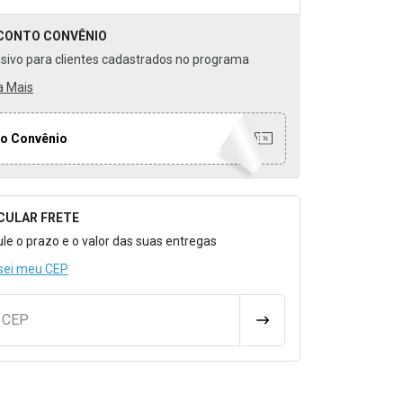
CONTO
CONVÊNIO
usivo para clientes cadastrados no programa
a Mais
o Convênio
CULAR FRETE
o para Calcular o Frete
ule o prazo e o valor das suas entregas
sei meu CEP
u CEP
CALCULAR FRETE