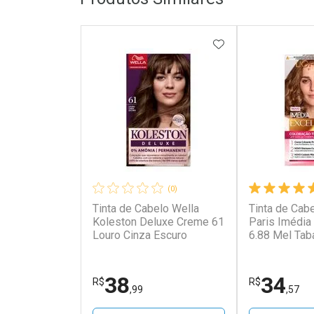
ADICIONAR AOS 
(0)
Tinta de Cabelo Wella
Tinta de Cabe
Koleston Deluxe Creme 61
Paris Imédia
Louro Cinza Escuro
6.88 Mel Tab
38
34
R$
R$
,99
,57