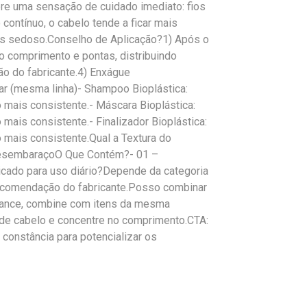
re uma sensação de cuidado imediato: fios
contínuo, o cabelo tende a ficar mais
ais sedoso.Conselho de Aplicação?1) Após o
o comprimento e pontas, distribuindo
ão do fabricante.4) Enxágue
 (mesma linha)- Shampoo Bioplástica:
o mais consistente.- Máscara Bioplástica:
 mais consistente.- Finalizador Bioplástica:
o mais consistente.Qual a Textura do
 desembaraçoO Que Contém?- 01 –
icado para uso diário?Depende da categoria
 recomendação do fabricante.Posso combinar
mance, combine com itens da mesma
o de cabelo e concentre no comprimento.CTA:
constância para potencializar os