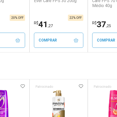
0g
Ever Care FPS 30 200g
Care FPS 70 
Médio 40g
em Desconto
Comprar sem Desconto
Comprar s
em Desconto
Comprar sem Desconto
Comprar s
9/cada
Por R$ 99,59/cada
Por R$ 1.35
9/cada
Por R$ 99,59/cada
Por R$ 1.35
20% OFF
22% OFF
41
37
R$
R$
,27
,25
COMPRAR
COMPRAR
FECHAR
FECHAR
FECHAR
FECHAR
rio
Laboratório
Laborató
os
Por Menos
Por Men
FAVORITOS
ADICIONAR AOS FAVORITOS
ADICIONAR AOS 
Patrocinado
Patrocinado