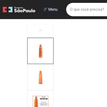
Drogaria São Paulo
Menu
Faça a sua 
O que você prec
Ir direto para a home
Abrir ou Fechar
Menu
Navegue pela página
Ir direto para o conteúdo
Ir direto para a busca
Ir direto para a conta
Ir direto para a ajuda
ANTERIOR
Ir direto para a notificações
Ir direto para o carrinho
Ir direto para o menu