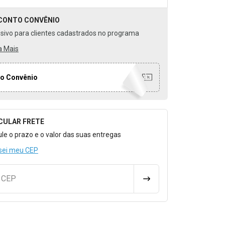
CONTO
CONVÊNIO
usivo para clientes cadastrados no programa
a Mais
o Convênio
CULAR FRETE
o para Calcular o Frete
ule o prazo e o valor das suas entregas
sei meu CEP
u CEP
CALCULAR FRETE