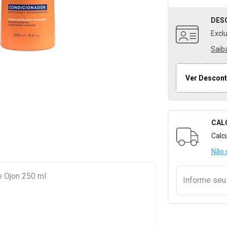
DES
Excl
Saib
Ver Descont
CAL
Formulári
Calc
Não 
e Ojon 250 ml
Informe se