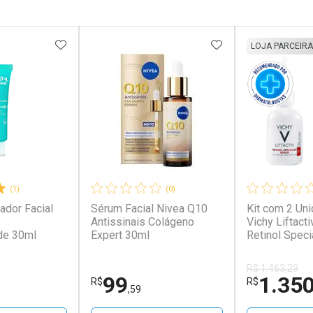
FAVORITOS
ADICIONAR AOS FAVORITOS
ADICIONAR AOS 
LOJA PARCEIRA
(1)
(0)
dor Facial
Sérum Facial Nivea Q10
Kit com 2 Un
Antissinais Colágeno
Vichy Liftact
de 30ml
Expert 30ml
Retinol Speci
R$ 1.463,29
99
1.35
R$
R$
,59