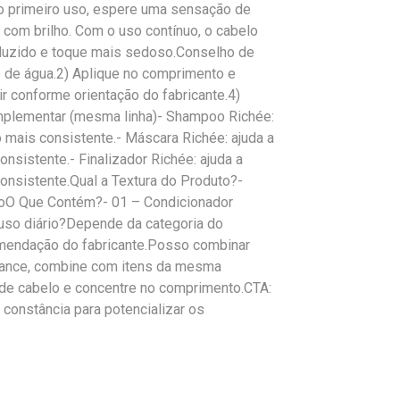
 primeiro uso, espere uma sensação de
 com brilho. Com o uso contínuo, o cabelo
reduzido e toque mais sedoso.Conselho de
 de água.2) Aplique no comprimento e
r conforme orientação do fabricante.4)
plementar (mesma linha)- Shampoo Richée:
o mais consistente.- Máscara Richée: ajuda a
nsistente.- Finalizador Richée: ajuda a
onsistente.Qual a Textura do Produto?-
çoO Que Contém?- 01 – Condicionador
uso diário?Depende da categoria do
comendação do fabricante.Posso combinar
mance, combine com itens da mesma
o de cabelo e concentre no comprimento.CTA:
constância para potencializar os