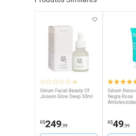
ADICIONAR AOS 
(0)
Sérum Facial Beauty Of
Sérum Renova
Joseon Glow Deep 30ml
Negra Rosa
Antioleosida
249
49
R$
R$
,99
,99