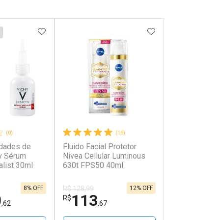
FAVORITOS
ADICIONAR AOS FAVORITOS
ADICIONAR AOS 
(0)
(19)
idades de
Fluido Facial Protetor
iv Sérum
Nivea Cellular Luminous
alist 30ml
630t FPS50 40ml
8% OFF
12% OFF
R$ 128,99
0
113
R$
,62
,67