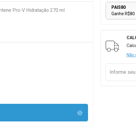
PAIS80
antene Pro-V Hidratação 270 ml
Ganhe R$80 
CAL
Formulári
Calc
Não 
Informe se