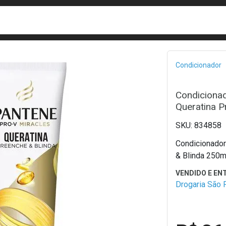
busca
isa?
Bread
Condicionador
Condicionad
Queratina P
834858
Condicionador
& Blinda 250m
Drogaria São 