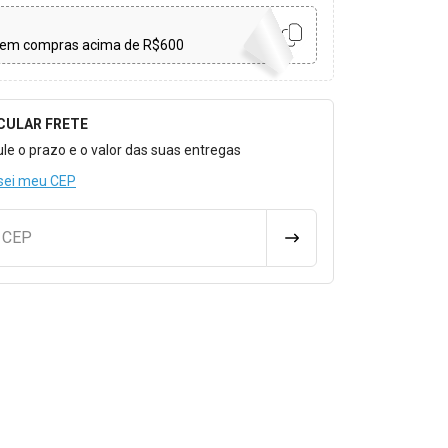
em compras acima de R$600
CULAR FRETE
o para Calcular o Frete
ule o prazo e o valor das suas entregas
sei meu CEP
u CEP
CALCULAR FRETE