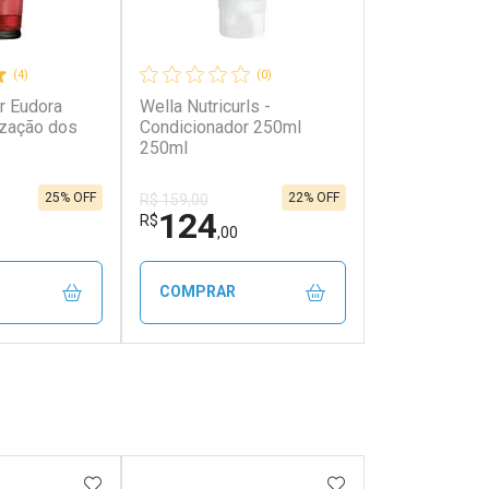
(4)
(0)
r Eudora
Wella Nutricurls -
ização dos
Condicionador 250ml
250ml
25% OFF
22% OFF
R$ 159,00
124
R$
,00
COMPRAR
FECHAR
FECHAR
FECHAR
FECHAR
rio
Laboratório
os
Por Menos
FAVORITOS
ADICIONAR AOS FAVORITOS
ADICIONAR AOS 