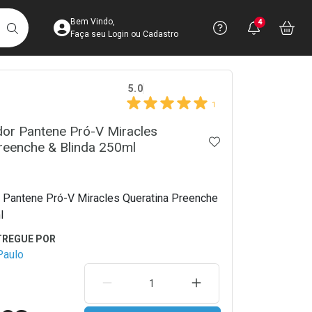
Acesse sua Conta
Precisa de 
Notific
Aces
Bem Vindo,
4
Você po
notifica
Vo
it
BUSCAR
Ver Recursos 
Faça seu Login ou Cadastro
crumb
5.0
Atendimento ao 
1
Central de Ajud
or Pantene Pró-V Miracles
ADICIONAR AOS 
reenche & Blinda 250ml
Televendas
4003-3393
 Pantene Pró-V Miracles Queratina Preenche
l
Paulo
REMOVER UMA UNIDADE
AUMENTAR UMA UNIDA