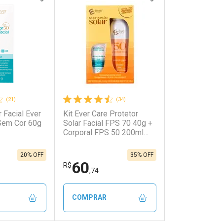
(21)
(34)
r Facial Ever
Kit Ever Care Protetor
onto
Ativar Desconto
Sem Cor 60g
Solar Facial FPS 70 40g +
Corporal FPS 50 200ml
Aerossol
em Desconto
Comprar sem Desconto
em Desconto
Comprar sem Desconto
9/cada
Por R$ 124,00/cada
9/cada
Por R$ 124,00/cada
20% OFF
35% OFF
60
R$
,74
COMPRAR