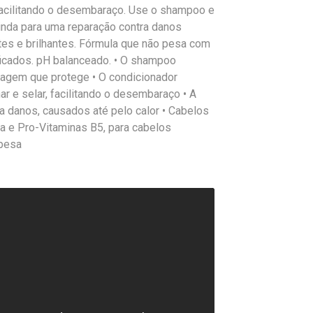
, facilitando o desembaraço. Use o shampoo e
inda para uma reparação contra danos
tes e brilhantes. Fórmula que não pesa com
ficados. pH balanceado. • O shampoo
dagem que protege • O condicionador
har e selar, facilitando o desembaraço • A
ra danos, causados até pelo calor • Cabelos
na e Pro-Vitaminas B5, para cabelos
 pesa