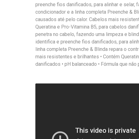
preenche fios danificados, para alinhar e selar
condicionador e a linha completa Preenche & Bl
causados até pelo calor. Cabelos mais resisten
Queratina e Pro-Vitamina B5, para cabelos dani
penetra no cabelo, fazendo uma limpeza e blin
identifica e preenche fios danificados, para alin
linha completa Preenche & Blinda repara o cont
mais resistentes e brilhantes • Contém Querati
danificados • pH balanceado • Fórmula que não