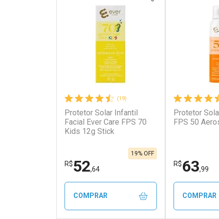
(19)
Protetor Solar Infantil
Protetor Sola
Ativar Desconto
Ativar Des
Facial Ever Care FPS 70
FPS 50 Aero
Kids 12g Stick
Comprar sem Desconto
Comprar s
Comprar sem Desconto
Comprar s
Por R$ 126,00/cada
Por R$ 125
Por R$ 126,00/cada
Por R$ 125,
19% OFF
52
63
R$
R$
,64
,99
COMPRAR
COMPRAR