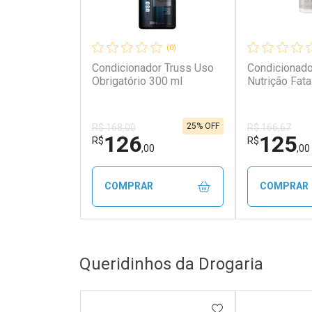
(0)
Condicionador Truss Uso
Condicionad
Obrigatório 300 ml
Nutrição Fatal
25% OFF
R$ 168,00
R$ 166,67
126
125
R$
R$
,00
,00
COMPRAR
COMPRAR
FECHAR
FECHAR
Queridinhos da Drogaria
Laboratório
Laborató
Por Menos
Por Men
ADICIONAR AOS 