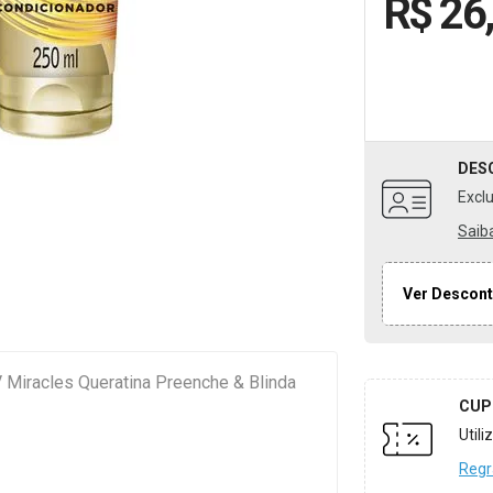
R$ 26
DES
Excl
Saib
Ver Descont
 Miracles Queratina Preenche & Blinda
CUP
Util
Regr