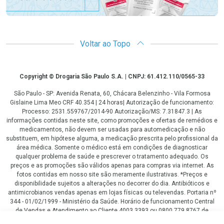
Voltar ao Topo
Copyright
Copyright © Drogaria São Paulo S.A. | CNPJ: 61.412.110/0565-33
São Paulo - SP: Avenida Renata, 60, Chácara Belenzinho - Vila Formosa
Gislaine Lima Meo CRF 40.354 | 24 horas| Autorização de funcionamento:
Processo: 2531.559767/2014-90 Autorização/MS: 7.31847.3 | As
informações contidas neste site, como promoções e ofertas de remédios e
medicamentos, não devem ser usadas para automedicação e não
substituem, em hipótese alguma, a medicação prescrita pelo profissional da
área médica. Somente o médico está em condições de diagnosticar
qualquer problema de saúde e prescrever o tratamento adequado. Os
preços e as promoções são válidos apenas para compras via internet. As
fotos contidas em nosso site são meramente ilustrativas. *Preços e
disponibilidade sujeitos a alterações no decorrer do dia. Antibióticos e
antimicrobianos vendas apenas em lojas físicas ou televendas. Portaria nº
344 - 01/02/1999 - Ministério da Saúde. Horário de funcionamento Central
de Vendas e Atendimento ao Cliente 4003 3393 ou 0800 779 8767 de
domingo a domingo das 08h00 às 20h00.