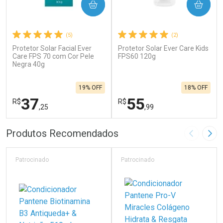
COMPRAR
COMPRAR
(5)
(2)
Protetor Solar Facial Ever
Protetor Solar Ever Care Kids
Care FPS 70 com Cor Pele
FPS60 120g
Negra 40g
19% OFF
18% OFF
37
55
R$
R$
,25
,99
FECHAR
F
FECHAR
F
Produtos Recomendados
Imagem A
Pró
Laboratório
Laboratório
Por Menos
Por Menos
Patrocinado
Patrocinado