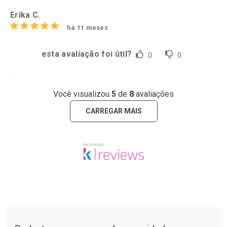
Erika C.
há 11 meses
esta avaliação foi útil?
0
0
Você visualizou
5
de
8
avaliações
CARREGAR MAIS
Tudo sobre a Drogaria São Paulo