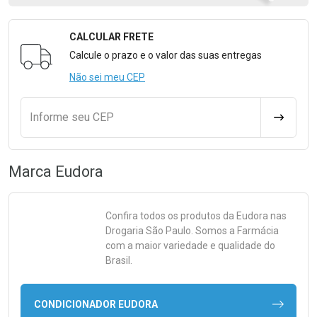
CALCULAR FRETE
Formulário para Calcular o Frete
Calcule o prazo e o valor das suas entregas
Não sei meu CEP
Informe seu CEP
CALCULA
Marca
Eudora
Confira todos os produtos da
Eudora
nas
Drogaria São Paulo. Somos a Farmácia
com a maior variedade e qualidade do
Brasil.
CONDICIONADOR EUDORA