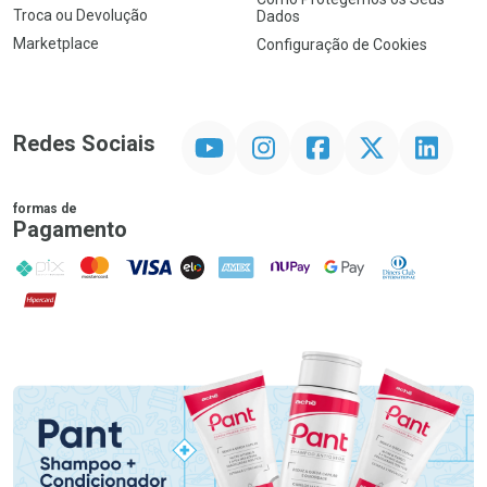
Troca ou Devolução
Dados
Marketplace
Configuração de Cookies
YouTube
Instagram
Facebook
Twitter
Linkedin
Redes Sociais
formas de
Pagamento
PIX
MasterCard
VISA
ELO
AMEX
NuPay
Google Pay
Diners Club
Hipercard
Promoção em Destaque