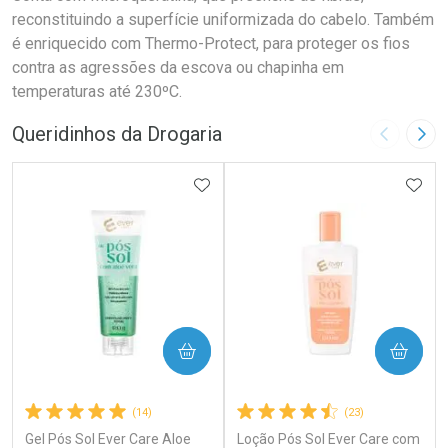
reconstituindo a superfície uniformizada do cabelo. Também
é enriquecido com Thermo-Protect, para proteger os fios
contra as agressões da escova ou chapinha em
temperaturas até 230ºC.
Queridinhos da Drogaria
Imagem A
Pró
ADICIONAR AOS FAVORITOS
ADIC
COMPRAR
COMPRAR
(14)
(23)
Gel Pós Sol Ever Care Aloe
Loção Pós Sol Ever Care com