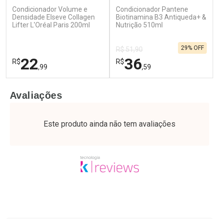
Condicionador Volume e
Condicionador Pantene
Ativar Desconto
Ativar Desconto
Densidade Elseve Collagen
Biotinamina B3 Antiqueda+ &
Lifter L'Oréal Paris 200ml
Comprar sem Desconto
Nutrição 510ml
Comprar sem Desconto
Por R$ 25,27/cada
Por R$ 17,59/cada
Comprar sem Desconto
Comprar sem Desconto
29% OFF
Por R$ 25,27/cada
Por R$ 17,59/cada
R$ 51,90
22
36
R$
R$
,99
,59
FECHAR
F
FECHAR
F
Avaliações
Laboratório
Laboratório
Por Menos
Por Menos
Este produto ainda não tem avaliações