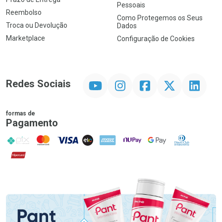
Pessoais
Reembolso
Como Protegemos os Seus
Troca ou Devolução
Dados
Marketplace
Configuração de Cookies
YouTube
Instagram
Facebook
Twitter
Linkedin
Redes Sociais
formas de
Pagamento
PIX
MasterCard
VISA
ELO
AMEX
NuPay
Google Pay
Diners Club
Hipercard
Promoção em Destaque