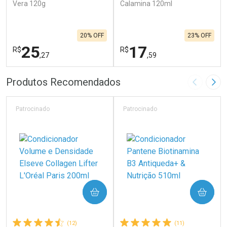
Vera 120g
Calamina 120ml
20% OFF
23% OFF
25
17
R$
R$
,27
,59
FECHAR
F
FECHAR
F
Produtos Recomendados
Imagem A
Pró
Laboratório
Laboratório
Por Menos
Por Menos
Patrocinado
Patrocinado
COMPRAR
COMPRAR
(12)
(11)