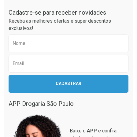
Tudo sobre a Drogaria São Paulo
Cadastre-se para receber novidades
Ativar Desconto
Ativar Desconto
Receba as melhores ofertas e super descontos
Comprar sem Desconto
Comprar sem Desconto
exclusivos!
Por R$ 22,99/cada
Por R$ 36,59/cada
Comprar sem Desconto
Comprar sem Desconto
Preencha o formulário abaixo para receber 
Por R$ 22,99/cada
Por R$ 36,59/cada
Nome
Email
CADASTRAR
APP Drogaria São Paulo
Baixe o
APP
e confira