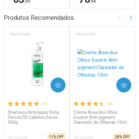
,99
,94
FECHAR
F
FECHAR
F
Produtos Recomendados
Imagem A
Pró
Laboratório
Laboratório
Por Menos
Por Menos
Patrocinado
Patrocinado
COMPRAR
COMPRAR
(19)
(20)
Shampoo Anticaspa Vichy
Creme Área dos Olhos
Ativar Desconto
Ativar Desconto
Dercos DS Cabelos Secos
Eucerin Anti-pigment
300g
Comprar sem Desconto
Clareador de Olheiras 15ml
Comprar sem Desconto
Por R$ 63,99/cada
Por R$ 76,94/cada
Comprar sem Desconto
Comprar sem Desconto
11% OFF
28% OFF
Por R$ 63,99/cada
Por R$ 76,94/cada
R$ 139,99
R$ 259,99