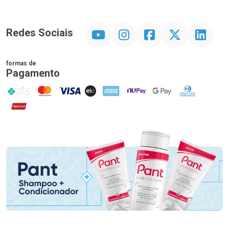
YouTube
Instagram
Facebook
Twitter
Linkedin
Redes Sociais
formas de
Pagamento
PIX
MasterCard
VISA
ELO
AMEX
NuPay
Google Pay
Diners Club
Hipercard
Promoção em Destaque