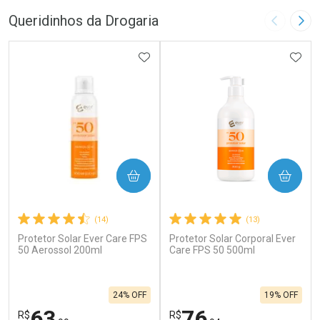
Queridinhos da Drogaria
Imagem A
Pró
ADICIONAR AOS FAVORITOS
ADIC
COMPRAR
COMPRAR
(14)
(13)
Protetor Solar Ever Care FPS
Protetor Solar Corporal Ever
50 Aerossol 200ml
Care FPS 50 500ml
24% OFF
19% OFF
63
76
R$
R$