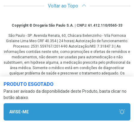
Voltar ao Topo
Copyright
Copyright © Drogaria São Paulo S.A. | CNPJ: 61.412.110/0565-33
São Paulo - SP: Avenida Renata, 60, Chácara Belenzinho - Vila Formosa
Gislaine Lima Meo CRF 40.354 | 24 horas| Autorização de funcionamento:
Processo: 2531.559767/2014-90 Autorização/MS: 7.31847.3 | As
informações contidas neste site, como promoções e ofertas de remédios e
medicamentos, não devem ser usadas para automedicação e não
substituem, em hipótese alguma, a medicação prescrita pelo profissional da
área médica. Somente o médico está em condições de diagnosticar
qualquer problema de saúde e prescrever o tratamento adequado. Os
preços e as promoções são válidos apenas para compras via internet. As
PRODUTO ESGOTADO
fotos contidas em nosso site são meramente ilustrativas. *Preços e
disponibilidade sujeitos a alterações no decorrer do dia. Antibióticos e
Para ser avisado da disponibilidade deste Produto, basta clicar no
antimicrobianos vendas apenas em lojas físicas ou televendas. Portaria nº
botão abaixo.
344 - 01/02/1999 - Ministério da Saúde. Horário de funcionamento Central
de Vendas e Atendimento ao Cliente 4003 3393 ou 0800 779 8767 de
domingo a domingo das 08h00 às 20h00.
AVISE-ME
LGPD Aceite os Cookies