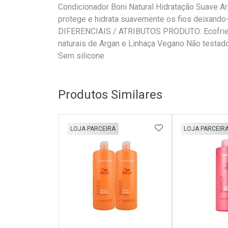
Condicionador Boni Natural Hidratação Suave A
protege e hidrata suavemente os fios deixando-
DIFERENCIAIS / ATRIBUTOS PRODUTO: Ecofriend
naturais de Argan e Linhaça Vegano Não testa
Sem silicone
Produtos Similares
ADICIONAR AOS 
LOJA PARCEIRA
LOJA PARCEIR