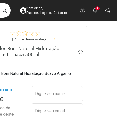
Acesse sua Conta
Precisa de 
Notific
Aces
Bem Vindo,
4
Você po
notifica
Vo
it
BUSCAR
Ver Recursos 
Faça seu Login ou Cadastro
crumb
Atendimento ao 
nenhuma avaliação
0
or Boni Natural Hidratação
Central de Ajud
ADICIONAR AOS 
n e Linhaça 500ml
Televendas
4003-3393
 Boni Natural Hidratação Suave Argan e
l
Preencher nome e email para s
GOTADO
Digite seu nome
e
ado da
Digite seu email
de deste