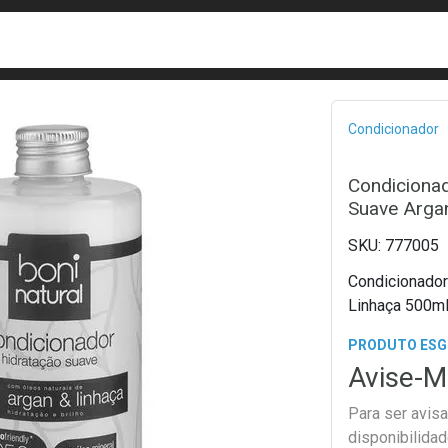
busca
isa?
Bread
Condicionador
Condicionad
Suave Arga
777005
Condicionador
Linhaça 500m
PRODUTO ES
Avise-M
Para ser avis
disponibilida