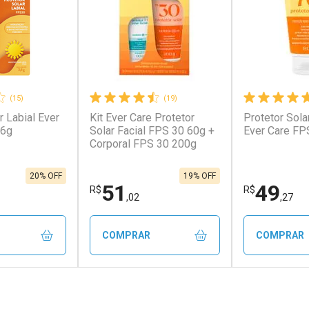
(15)
(19)
r Labial Ever
Kit Ever Care Protetor
Protetor Sola
conto
Ativar Desconto
Ativar Desc
,6g
Solar Facial FPS 30 60g +
Ever Care FP
Corporal FPS 30 200g
em Desconto
Comprar sem Desconto
Comprar s
em Desconto
Comprar sem Desconto
Comprar s
,90/cada
Por R$ 66,40/cada
Por R$ 110,
90/cada
Por R$ 66,40/cada
Por R$ 110,
20% OFF
19% OFF
51
49
R$
R$
,02
,27
COMPRAR
COMPRAR
FECHAR
FECHAR
FECHAR
FECHAR