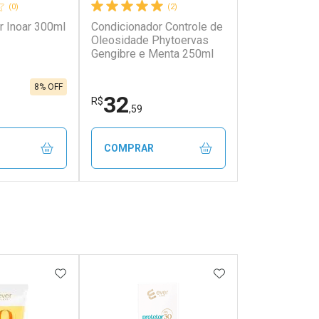
(0)
(2)
r Inoar 300ml
Condicionador Controle de
Oleosidade Phytoervas
Gengibre e Menta 250ml
8% OFF
32
R$
,59
COMPRAR
FECHAR
FECHAR
FECHAR
FECHAR
rio
Laboratório
os
Por Menos
FAVORITOS
ADICIONAR AOS FAVORITOS
ADICIONAR AOS 