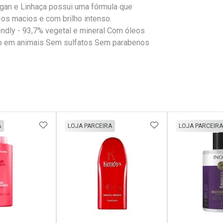
rgan e Linhaça possui uma fórmula que
os macios e com brilho intenso.
ly - 93,7% vegetal e mineral Com óleos
do em animais Sem sulfatos Sem parabenos
FAVORITOS
ADICIONAR AOS FAVORITOS
ADICIONAR AOS 
A
LOJA PARCEIRA
LOJA PARCEIRA