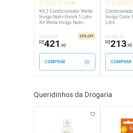
(0)
Kit 2 Condicionador Wella
Condicionado
Invigo Nutri-Enrich 1 Litro
Invigo Color B
Kit Wella Invigo Nutri-
Litro
Enrich 2 Condicionador 1
Litro
25% OFF
R$ 562,54
R$ 285,20
421
213
R$
R$
,90
,90
COMPRAR
COMPRAR
FECHAR
FECHAR
Queridinhos da Drogaria
Laboratório
Laborató
Por Menos
Por Men
ADICIONAR AOS 