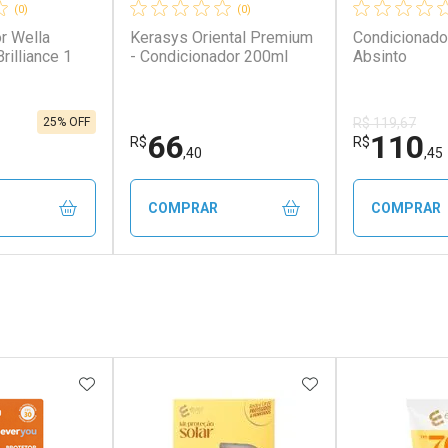
(0)
(0)
r Wella
Kerasys Oriental Premium
Condicionado
rilliance 1
- Condicionador 200ml
Absinto
25% OFF
R$ 119,67
66
110
R$
R$
,40
,45
COMPRAR
COMPRAR
FECHAR
FECHAR
FECHAR
FECHAR
rio
Laboratório
Laborató
os
Por Menos
Por Men
FAVORITOS
ADICIONAR AOS FAVORITOS
ADICIONAR AOS 