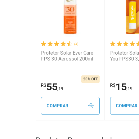
(4)
Protetor Solar Ever Care
Protetor Sola
Ativar Desconto
Ativar Des
FPS 30 Aerossol 200ml
You FPS30 3
Comprar sem Desconto
Comprar s
Comprar sem Desconto
Comprar s
Por R$ 421,90/cada
Por R$ 213
Por R$ 421,90/cada
Por R$ 213,
20% OFF
55
15
R$
R$
,19
,19
COMPRAR
COMPRAR
FECHAR
FECHAR