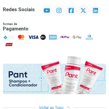
YouTube
Instagram
Facebook
Twitter
Linkedin
Redes Sociais
formas de
Pagamento
PIX
MasterCard
VISA
ELO
AMEX
NuPay
Google Pay
Diners Club
Hipercard
Promoção em Destaque
Voltar ao Topo