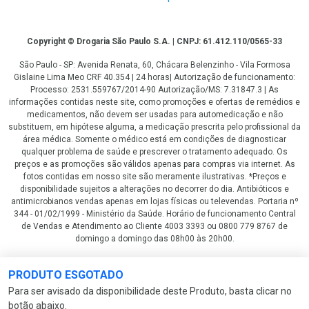
Copyright
Copyright © Drogaria São Paulo S.A. | CNPJ: 61.412.110/0565-33
São Paulo - SP: Avenida Renata, 60, Chácara Belenzinho - Vila Formosa
Gislaine Lima Meo CRF 40.354 | 24 horas| Autorização de funcionamento:
Processo: 2531.559767/2014-90 Autorização/MS: 7.31847.3 | As
informações contidas neste site, como promoções e ofertas de remédios e
medicamentos, não devem ser usadas para automedicação e não
substituem, em hipótese alguma, a medicação prescrita pelo profissional da
área médica. Somente o médico está em condições de diagnosticar
qualquer problema de saúde e prescrever o tratamento adequado. Os
preços e as promoções são válidos apenas para compras via internet. As
fotos contidas em nosso site são meramente ilustrativas. *Preços e
disponibilidade sujeitos a alterações no decorrer do dia. Antibióticos e
antimicrobianos vendas apenas em lojas físicas ou televendas. Portaria nº
344 - 01/02/1999 - Ministério da Saúde. Horário de funcionamento Central
de Vendas e Atendimento ao Cliente 4003 3393 ou 0800 779 8767 de
domingo a domingo das 08h00 às 20h00.
LGPD Aceite os Cookies
PRODUTO ESGOTADO
Para ser avisado da disponibilidade deste Produto, basta clicar no
botão abaixo.