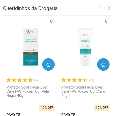
Queridinhos da Drogaria
Imagem A
Pró
ADICIONAR AOS FAVORITOS
ADIC
COMPRAR
COMPRAR
(5)
(12)
Protetor Solar Facial Ever
Protetor Solar Facial Ever
Care FPS 70 com Cor Pele
Care FPS 70 com Cor Claro
Negra 40g
40g
19% OFF
19% OFF
R$
R$