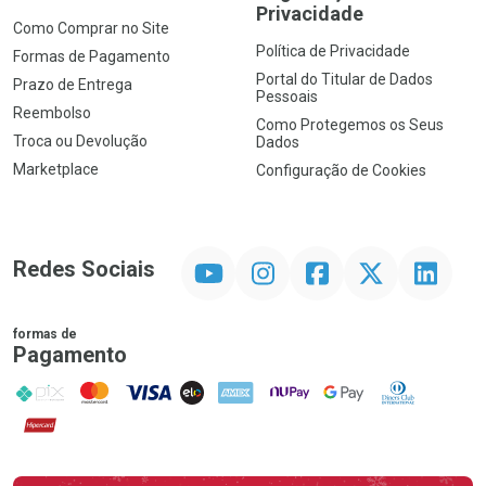
Privacidade
Como Comprar no Site
Política de Privacidade
Formas de Pagamento
Portal do Titular de Dados
Prazo de Entrega
Pessoais
Reembolso
Como Protegemos os Seus
Troca ou Devolução
Dados
Marketplace
Configuração de Cookies
YouTube
Instagram
Facebook
Twitter
Linkedin
Redes Sociais
formas de
Pagamento
PIX
MasterCard
VISA
ELO
AMEX
NuPay
Google Pay
Diners Club
Hipercard