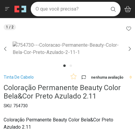
Drogaria São Paulo
Menu
Aces
Ir direto para a home
O que você precisa?
V
i
BUSCAR
Navegue pela página
Ir direto para o conteúdo
Faça a sua busca
Ir direto para a busca
Ir direto para a conta
AD
1
/ 2
Ir direto para a ajuda
Ir direto para a notificações
Ir direto para o carrinho
Ir direto para o menu
Breadcrumb
Tinta De Cabelo
nenhuma avaliação
0
Coloração Permanente Beauty Color
Bela&Cor Preto Azulado 2.11
754730
Coloração Permanente Beauty Color Bela&Cor Preto
Azulado 2.11