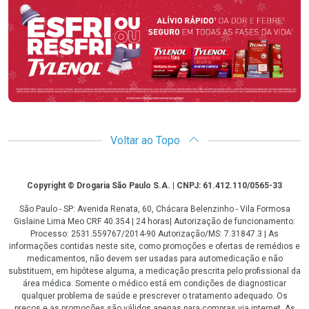
Promoção em Destaque
Voltar ao Topo
Copyright
Copyright © Drogaria São Paulo S.A. | CNPJ: 61.412.110/0565-33
São Paulo - SP: Avenida Renata, 60, Chácara Belenzinho - Vila Formosa
Gislaine Lima Meo CRF 40.354 | 24 horas| Autorização de funcionamento:
Processo: 2531.559767/2014-90 Autorização/MS: 7.31847.3 | As
informações contidas neste site, como promoções e ofertas de remédios e
medicamentos, não devem ser usadas para automedicação e não
substituem, em hipótese alguma, a medicação prescrita pelo profissional da
área médica. Somente o médico está em condições de diagnosticar
qualquer problema de saúde e prescrever o tratamento adequado. Os
preços e as promoções são válidos apenas para compras via internet. As