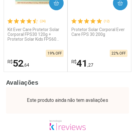
COMPRAR
COMPRAR
(24)
(12)
Kit Ever Care Protetor Solar
Protetor Solar Corporal Ever
Corporal FPS30 120g +
Care FPS 30 200g
Protetor Solar Kids FPS60
120g
19% OFF
22% OFF
52
41
R$
R$
,64
,27
FECHAR
F
FECHAR
F
Avaliações
Laboratório
Laboratório
Por Menos
Por Menos
Este produto ainda não tem avaliações