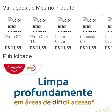
Variações do Mesmo Produto
Preto 2.1
Preto Onix
Louro
Chocolate
Lou
1.0
Cinza
6.7
Esc
Médio 7.1
R$ 11,89
R$ 11,89
R$ 11,89
R$ 11,89
R$ 
Publicidade