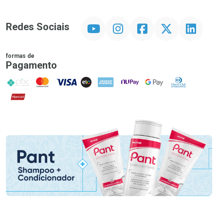
YouTube
Instagram
Facebook
Twitter
Linkedin
Redes Sociais
formas de
Pagamento
PIX
MasterCard
VISA
ELO
AMEX
NuPay
Google Pay
Diners Club
Hipercard
Promoção em Destaque