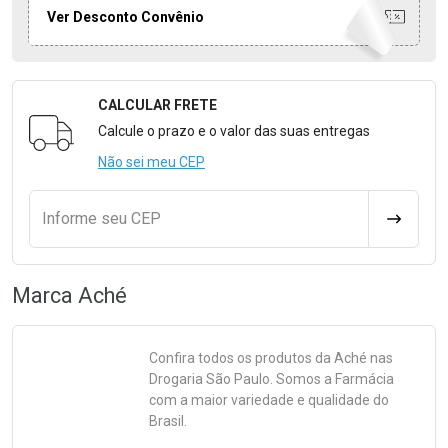
Ver Desconto Convênio
CALCULAR FRETE
Formulário para Calcular o Frete
Calcule o prazo e o valor das suas entregas
Não sei meu CEP
Informe seu CEP
CALCULA
Marca
Aché
Confira todos os produtos da
Aché
nas
Drogaria São Paulo. Somos a Farmácia
com a maior variedade e qualidade do
Brasil.