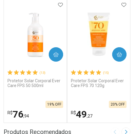
ADICIONAR AOS FAVORITOS
ADIC
COMPRAR
COMPRAR
(13)
(15)
Protetor Solar Corporal Ever
Protetor Solar Corporal Ever
Care FPS 50 500ml
Care FPS 70 120g
19% OFF
20% OFF
76
49
R$
R$
,94
,27
FECHAR
F
FECHAR
F
Produtos Recomendados