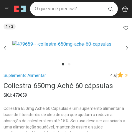
Drogaria São Paulo
Menu
Aces
Ir direto para a home
O que você precisa?
V
i
BUSCAR
Navegue pela página
Ir direto para o conteúdo
Faça a sua busca
Ir direto para a busca
Ir direto para a conta
AD
1
/ 2
Ir direto para a ajuda
Ir direto para a notificações
Ir direto para o carrinho
Ir direto para o menu
Breadcrumb
Suplemento Alimentar
4.6
34
Collestra 650mg Aché 60 cápsulas
479659
Collestra 650mg Aché 60 Cápsulas é um suplemento alimentar à
base de fitoesteróis de óleo de soja que ajudam a reduzir a
absorção de colesterol em até 15%. Seu uso deve ser associado a
uma alimentação saudável, mantendo assim a saúde