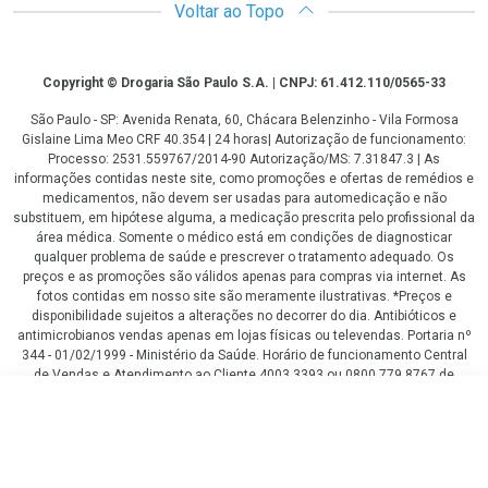
Voltar ao Topo
Copyright
Copyright © Drogaria São Paulo S.A. | CNPJ: 61.412.110/0565-33
São Paulo - SP: Avenida Renata, 60, Chácara Belenzinho - Vila Formosa
Gislaine Lima Meo CRF 40.354 | 24 horas| Autorização de funcionamento:
Processo: 2531.559767/2014-90 Autorização/MS: 7.31847.3 | As
informações contidas neste site, como promoções e ofertas de remédios e
medicamentos, não devem ser usadas para automedicação e não
substituem, em hipótese alguma, a medicação prescrita pelo profissional da
área médica. Somente o médico está em condições de diagnosticar
qualquer problema de saúde e prescrever o tratamento adequado. Os
preços e as promoções são válidos apenas para compras via internet. As
fotos contidas em nosso site são meramente ilustrativas. *Preços e
disponibilidade sujeitos a alterações no decorrer do dia. Antibióticos e
antimicrobianos vendas apenas em lojas físicas ou televendas. Portaria nº
344 - 01/02/1999 - Ministério da Saúde. Horário de funcionamento Central
de Vendas e Atendimento ao Cliente 4003 3393 ou 0800 779 8767 de
domingo a domingo das 08h00 às 20h00.
R$ 112,59
LGPD Aceite os Cookies
COMPRAR
R$ 105,92