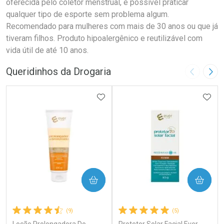
oferecida pelo coletor menstrual, é possível praticar
qualquer tipo de esporte sem problema algum.
Recomendado para mulheres com mais de 30 anos ou que já
tiveram filhos. Produto hipoalergênico e reutilizável com
vida útil de até 10 anos.
Queridinhos da Drogaria
Imagem A
Pró
ADICIONAR AOS FAVORITOS
ADIC
COMPRAR
COMPRAR
(9)
(5)