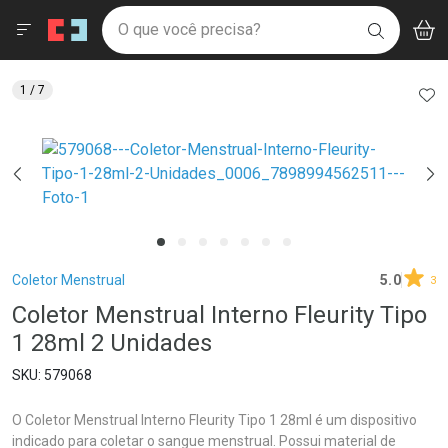
Drogaria São Paulo
Menu
Aces
Ir direto para a home
O que você precisa?
V
i
BUSCAR
Navegue pela página
Ir direto para o conteúdo
Faça a sua busca
Ir direto para a busca
Ir direto para a conta
AD
1
/ 7
Ir direto para a ajuda
Ir direto para a notificações
Ir direto para o carrinho
Ir direto para o menu
Breadcrumb
Coletor Menstrual
5.0
3
Coletor Menstrual Interno Fleurity Tipo
1 28ml 2 Unidades
579068
O Coletor Menstrual Interno Fleurity Tipo 1 28ml é um dispositivo
indicado para coletar o sangue menstrual. Possui material de