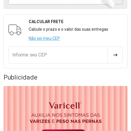
CALCULAR FRETE
Formulário para Calcular o Frete
Calcule o prazo e o valor das suas entregas
Não sei meu CEP
Informe seu CEP
CALCULA
Publicidade