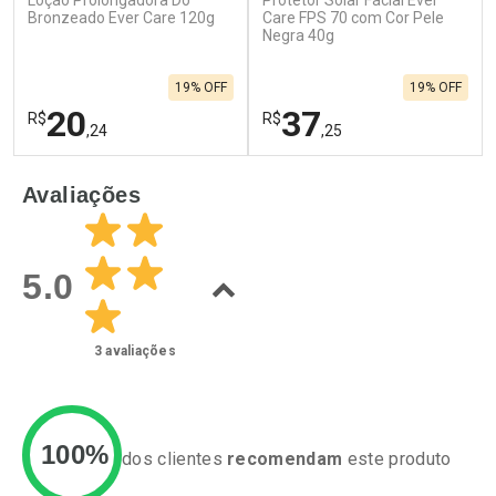
Loção Prolongadora Do
Protetor Solar Facial Ever
Bronzeado Ever Care 120g
Care FPS 70 com Cor Pele
Negra 40g
19% OFF
19% OFF
20
37
R$
R$
,24
,25
FECHAR
F
FECHAR
F
Avaliações
Laboratório
Laboratório
Por Menos
Por Menos
5.0
3
avaliações
100%
dos clientes
recomendam
este produto