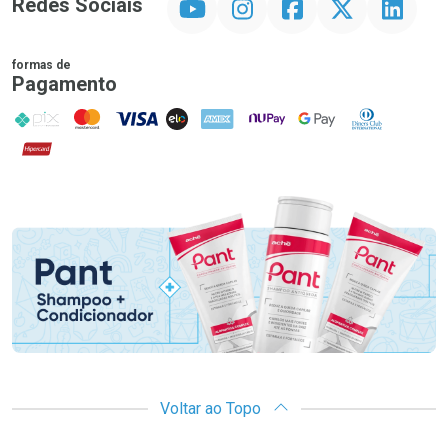
Redes Sociais
formas de
Pagamento
PIX
MasterCard
VISA
ELO
AMEX
NuPay
Google Pay
Diners Club
Hipercard
Promoção em Destaque
Voltar ao Topo