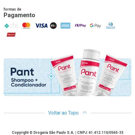
formas de
Pagamento
PIX
MasterCard
VISA
ELO
AMEX
NuPay
Google Pay
Diners Club
Hipercard
Promoção em Destaque
Voltar ao Topo
Copyright
Copyright © Drogaria São Paulo S.A. | CNPJ: 61.412.110/0565-33