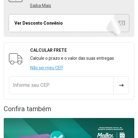
Saiba Mais
Ver Desconto Convênio
CALCULAR FRETE
Formulário para Calcular o Frete
Calcule o prazo e o valor das suas entregas
Não sei meu CEP
Informe seu CEP
CALCULA
Confira também