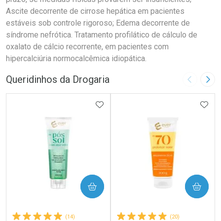
Ascite decorrente de cirrose hepática em pacientes
estáveis sob controle rigoroso; Edema decorrente de
síndrome nefrótica. Tratamento profilático de cálculo de
oxalato de cálcio recorrente, em pacientes com
hipercalciúria normocalcêmica idiopática.
Queridinhos da Drogaria
Imagem A
Pró
ADICIONAR AOS FAVORITOS
ADIC
COMPRAR
COMPRAR
(14)
(20)