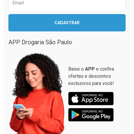
Email
Ativar Desconto
CADASTRAR
Ativar Desconto
Comprar sem Desconto
Comprar sem Desconto
Por R$ 664,02/cada
Por R$ 37,19/cada
APP Drogaria São Paulo
Comprar sem Desconto
Comprar sem Desconto
Por R$ 664,02/cada
Por R$ 37,19/cada
Baixe o
APP
e confira
ofertas e descontos
exclusivos para você!