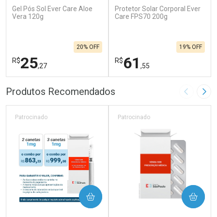
Gel Pós Sol Ever Care Aloe
Protetor Solar Corporal Ever
Vera 120g
Care FPS70 200g
20% OFF
19% OFF
25
61
R$
R$
,27
,55
FECHAR
F
FECHAR
F
Produtos Recomendados
Imagem A
Pró
Laboratório
Laboratório
Por Menos
Por Menos
Patrocinado
Patrocinado
COMPRAR
COMPRAR