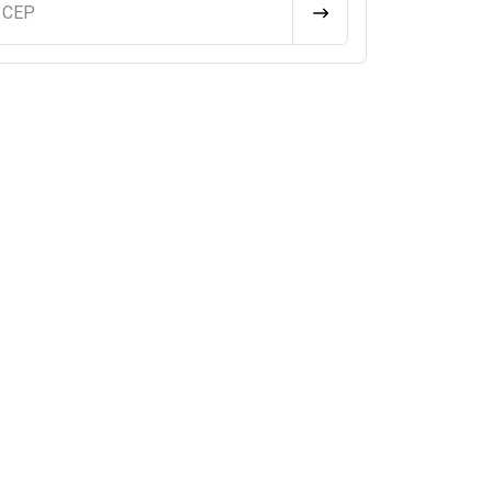
u CEP
CALCULAR FRETE