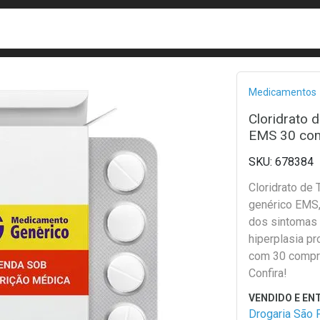
busca
isa?
Bread
Medicamentos
Cloridrato 
EMS 30 co
678384
Cloridrato de 
genérico EMS,
dos sintomas
hiperplasia pr
com 30 compr
Confira!
Drogaria São 