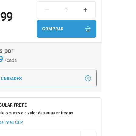
REMOVER UMA UNIDADE
AUMENTAR UMA UNIDA
,99
COMPRAR
s por
9
/cada
 UNIDADES
CULAR FRETE
o para Calcular o Frete
ule o prazo e o valor das suas entregas
sei meu CEP