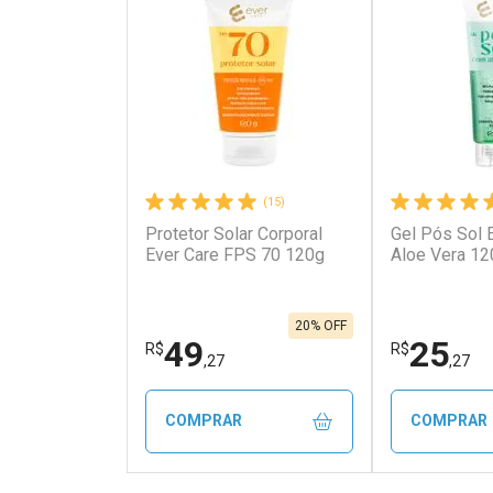
(15)
Protetor Solar Corporal
Gel Pós Sol 
Ever Care FPS 70 120g
Aloe Vera 12
20% OFF
49
25
R$
R$
,27
,27
COMPRAR
COMPRAR