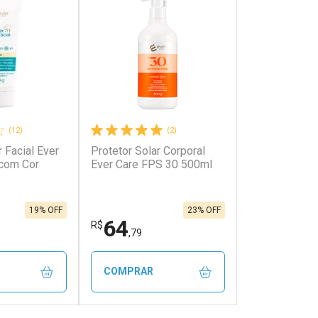
(12)
(2)
r Facial Ever
Protetor Solar Corporal
com Cor
Ever Care FPS 30 500ml
19% OFF
23% OFF
64
R$
,79
COMPRAR