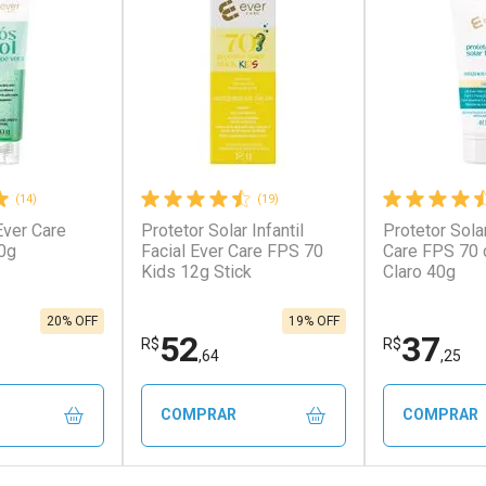
(14)
(19)
Ever Care
Protetor Solar Infantil
Protetor Sola
0g
Facial Ever Care FPS 70
Care FPS 70 
Kids 12g Stick
Claro 40g
20% OFF
19% OFF
52
37
R$
R$
,64
,25
COMPRAR
COMPRAR