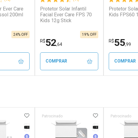
r Ever Care
Protetor Solar Infantil
Protetor Sola
ssol 200ml
Facial Ever Care FPS 70
Kids FPS60 
Kids 12g Stick
24% OFF
19% OFF
52
55
R$
R$
,64
,99
COMPRAR
COMPRAR
FECHAR
FECHAR
FECHAR
FECHAR
rio
Laboratório
Laborató
os
Por Menos
Por Men
FAVORITOS
ADICIONAR AOS FAVORITOS
ADICIONAR AOS 
Patrocinado
Patrocinado
Tarja Preta
Tarja Preta
erado
Medicamento Similar
Medicamento Simila