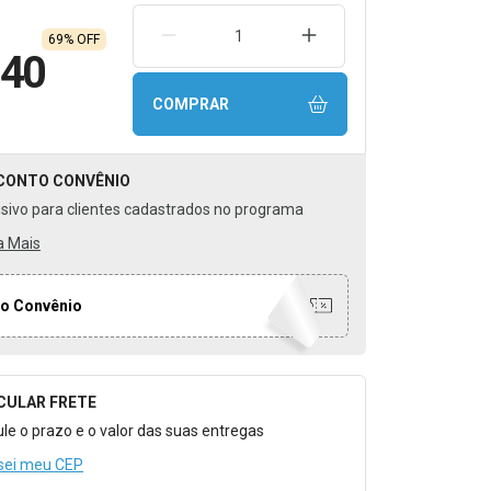
REMOVER UMA UNIDADE
AUMENTAR UMA UNIDA
69% OFF
,40
COMPRAR
CONTO
CONVÊNIO
usivo para clientes cadastrados no programa
a Mais
o Convênio
CULAR FRETE
o para Calcular o Frete
ule o prazo e o valor das suas entregas
sei meu CEP