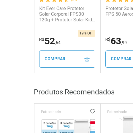
Kit Ever Care Protetor
Protetor Sola
Solar Corporal FPS30
FPS 50 Aero
120g + Protetor Solar Kids
FPS60 120g
19% OFF
52
63
R$
R$
,64
,99
COMPRAR
COMPRAR
FECHAR
FECHAR
Produtos Recomendados
Laboratório
Laborató
Por Menos
Por Men
ADICIONAR AOS 
Patrocinado
Patrocinado
Tarja Vermelha
Medicamento Refrig