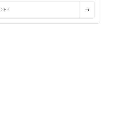
u CEP
CALCULAR FRETE