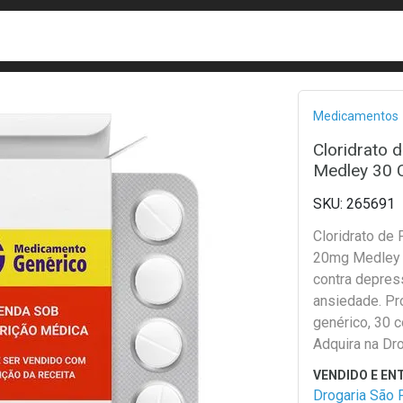
busca
isa?
Bread
Medicamentos
Cloridrato 
Medley 30 
265691
Cloridrato de 
20mg Medley 
contra depres
ansiedade. Pr
genérico, 30 
Adquira na Dr
Paulo!
Drogaria São 