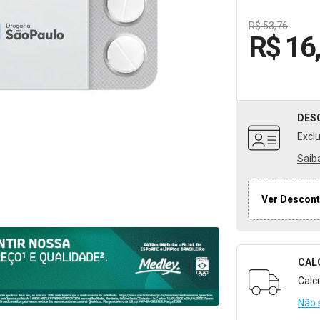
R$ 53,76
R$ 16
DES
Excl
Saib
Ver Descont
CAL
Formulári
Calc
Não 