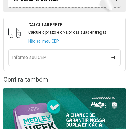
CALCULAR FRETE
Formulário para Calcular o Frete
Calcule o prazo e o valor das suas entregas
Não sei meu CEP
Informe seu CEP
CALCULA
Confira também