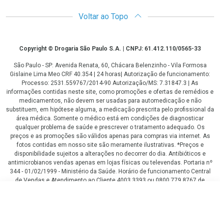
Voltar ao Topo
Copyright
Copyright © Drogaria São Paulo S.A. | CNPJ: 61.412.110/0565-33
São Paulo - SP: Avenida Renata, 60, Chácara Belenzinho - Vila Formosa
Gislaine Lima Meo CRF 40.354 | 24 horas| Autorização de funcionamento:
Processo: 2531.559767/2014-90 Autorização/MS: 7.31847.3 | As
informações contidas neste site, como promoções e ofertas de remédios e
medicamentos, não devem ser usadas para automedicação e não
substituem, em hipótese alguma, a medicação prescrita pelo profissional da
área médica. Somente o médico está em condições de diagnosticar
qualquer problema de saúde e prescrever o tratamento adequado. Os
preços e as promoções são válidos apenas para compras via internet. As
fotos contidas em nosso site são meramente ilustrativas. *Preços e
disponibilidade sujeitos a alterações no decorrer do dia. Antibióticos e
antimicrobianos vendas apenas em lojas físicas ou televendas. Portaria nº
344 - 01/02/1999 - Ministério da Saúde. Horário de funcionamento Central
de Vendas e Atendimento ao Cliente 4003 3393 ou 0800 779 8767 de
domingo a domingo das 08h00 às 20h00.
R$ 299,00
LGPD Aceite os Cookies
COMPRAR
ou
3
x
de
R$ 99,66