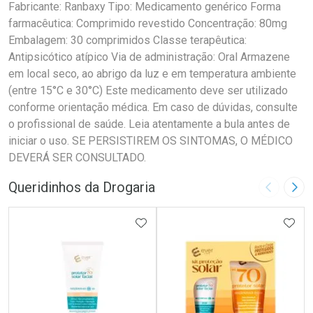
Fabricante: Ranbaxy Tipo: Medicamento genérico Forma
farmacêutica: Comprimido revestido Concentração: 80mg
Embalagem: 30 comprimidos Classe terapêutica:
Antipsicótico atípico Via de administração: Oral Armazene
em local seco, ao abrigo da luz e em temperatura ambiente
(entre 15°C e 30°C) Este medicamento deve ser utilizado
conforme orientação médica. Em caso de dúvidas, consulte
o profissional de saúde. Leia atentamente a bula antes de
iniciar o uso. SE PERSISTIREM OS SINTOMAS, O MÉDICO
DEVERÁ SER CONSULTADO.
Queridinhos da Drogaria
Imagem A
Pró
ADICIONAR AOS FAVORITOS
ADIC