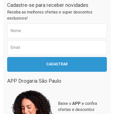
Cadastre-se para receber novidades
Ativar Desconto
Ativar Desconto
Receba as melhores ofertas e super descontos
Comprar sem Desconto
Comprar sem Desconto
exclusivos!
Por R$ 74,24/cada
Por R$ 20,78/cada
Comprar sem Desconto
Comprar sem Desconto
Preencha o formulário abaixo para receber 
Por R$ 74,24/cada
Por R$ 20,78/cada
Nome
Email
CADASTRAR
APP Drogaria São Paulo
Baixe o
APP
e confira
ofertas e descontos