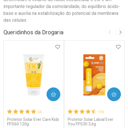
importante regulador da osmolaridade, do equilíbrio ácido-
base e auxilia na estabilização do potencial da membrana
das células.
Queridinhos da Drogaria
Imagem A
Pró
ADICIONAR AOS FAVORITOS
ADIC
COMPRAR
COMPRAR
(2)
(15)
Protetor Solar Ever Care Kids
Protetor Solar Labial Ever
FPS60 120g
You FPS30 3,6g