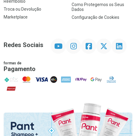
Reembolso
Como Protegemos os Seus
Troca ou Devolução
Dados
Marketplace
Configuração de Cookies
YouTube
Instagram
Facebook
Twitter
Linkedin
Redes Sociais
formas de
Pagamento
PIX
MasterCard
VISA
ELO
AMEX
NuPay
Google Pay
Diners Club
Hipercard
Promoção em Destaque