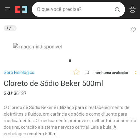
Drogaria São Paulo
Menu
Aces
Ir direto para a home
O que você precisa?
V
i
BUSCAR
Navegue pela página
Ir direto para o conteúdo
Faça a sua busca
Ir direto para a busca
Ir direto para a conta
AD
1
/ 1
Ir direto para a ajuda
Ir direto para a notificações
Ir direto para o carrinho
Ir direto para o menu
Breadcrumb
Soro Fisiológico
nenhuma avaliação
0
Cloreto de Sódio Beker 500ml
36137
O Cloreto de Sódio Beker é utilizado para o restabelecimento de
eletrólitos e fluidos, em carência de sódio e como diluente para
medicamentos. O medicamento promove o melhor funcionamento
dos rins, coração e sistema nervoso central. Leia a bula. A
embalagem contém 500ml.