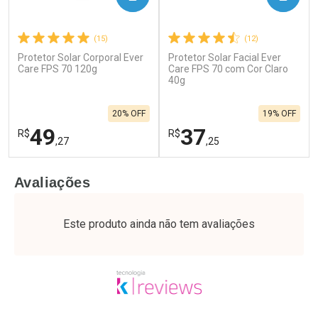
(15)
(12)
Protetor Solar Corporal Ever
Protetor Solar Facial Ever
Care FPS 70 120g
Care FPS 70 com Cor Claro
40g
20% OFF
19% OFF
49
37
R$
R$
,27
,25
FECHAR
F
FECHAR
F
Avaliações
Laboratório
Laboratório
Por Menos
Por Menos
Este produto ainda não tem avaliações