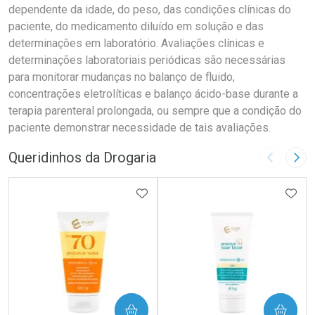
dependente da idade, do peso, das condições clínicas do
paciente, do medicamento diluído em solução e das
determinações em laboratório. Avaliações clínicas e
determinações laboratoriais periódicas são necessárias
para monitorar mudanças no balanço de fluido,
concentrações eletrolíticas e balanço ácido-base durante a
terapia parenteral prolongada, ou sempre que a condição do
paciente demonstrar necessidade de tais avaliações.
Queridinhos da Drogaria
Imagem A
Pró
ADICIONAR AOS FAVORITOS
ADIC
COMPRAR
COMPRAR