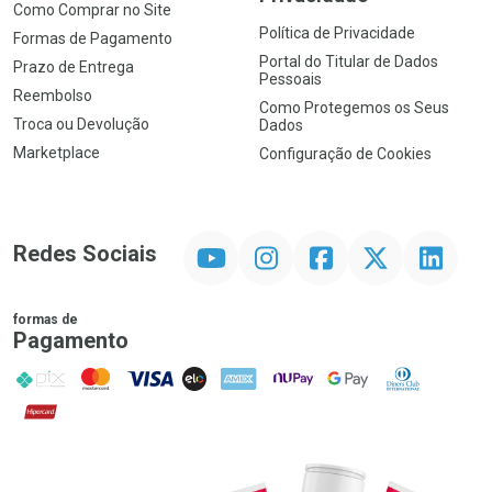
Como Comprar no Site
Política de Privacidade
Formas de Pagamento
Portal do Titular de Dados
Prazo de Entrega
Pessoais
Reembolso
Como Protegemos os Seus
Troca ou Devolução
Dados
Marketplace
Configuração de Cookies
YouTube
Instagram
Facebook
Twitter
Linkedin
Redes Sociais
formas de
Pagamento
PIX
MasterCard
VISA
ELO
AMEX
NuPay
Google Pay
Diners Club
Hipercard
Promoção em Destaque