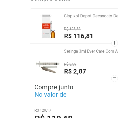
Clopixol Depot Decanoato De
R$ 125,58
R$ 116,81
Seringa 3ml Ever Care Com A
R$ 3,59
R$ 2,87
Compre junto
No valor de
R$ 129,17