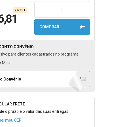
REMOVER UMA UNIDADE
AUMENTAR UMA UNIDA
7% OFF
6,81
COMPRAR
CONTO
CONVÊNIO
usivo para clientes cadastrados no programa
a Mais
o Convênio
CULAR FRETE
o para Calcular o Frete
ule o prazo e o valor das suas entregas
sei meu CEP