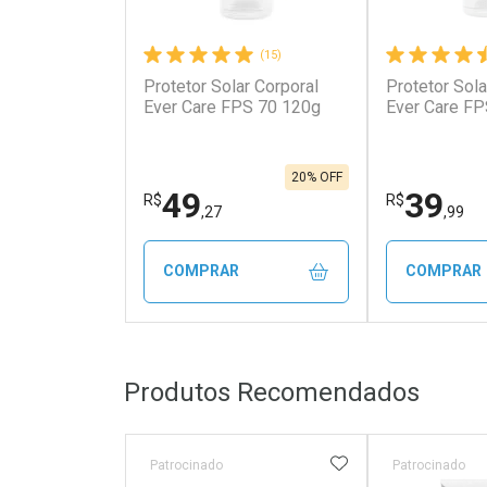
(15)
Protetor Solar Corporal
Protetor Sola
Ever Care FPS 70 120g
Ever Care FP
20% OFF
49
39
R$
R$
,27
,99
COMPRAR
COMPRAR
FECHAR
FECHAR
Produtos Recomendados
Laboratório
Laborató
Por Menos
Por Men
ADICIONAR AOS 
Patrocinado
Patrocinado