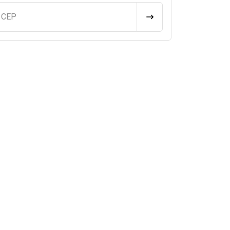
u CEP
CALCULAR FRETE