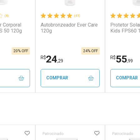
(4)
(41)
r Corporal
Autobronzeador Ever Care
Protetor Sola
S 50 120g
120g
Kids FPS60 
20% OFF
24% OFF
24
55
R$
R$
,29
,99
COMPRAR
COMPRAR
FECHAR
FECHAR
FECHAR
FECHAR
rio
Laboratório
Laborató
os
Por Menos
Por Men
FAVORITOS
ADICIONAR AOS FAVORITOS
ADICIONAR AOS 
Patrocinado
Patrocinado