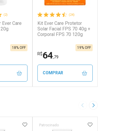
(2)
(24)
r Ever Care
Kit Ever Care Protetor
120g
Solar Facial FPS 70 40g +
Corporal FPS 70 120g
18% OFF
19% OFF
64
R$
,79
COMPRAR
FECHAR
FECHAR
FECHAR
FECHAR
rio
Laboratório
os
Por Menos
Imagem Anterior
Próxima Imagem
FAVORITOS
ADICIONAR AOS FAVORITOS
ADICIONAR AOS 
Patrocinado
Patrocinado