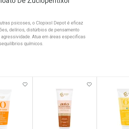
noato De Zuclopentixol
utras psicoses, o Clopixol Depot é eficaz
es, delírios, distúrbios de pensamento
e agressividade. Atua em áreas especificas
sequilíbrios químicos.
FAVORITOS
ADICIONAR AOS FAVORITOS
ADICIONAR AOS 