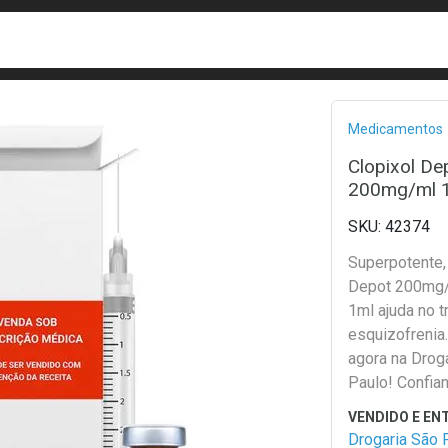
busca
isa?
Bread
Medicamentos
Clopixol De
200mg/ml 1m
42374
Superpotente,
Depot 200mg
1ml ajuda no 
esquizofrenia
agora na Drog
Paulo! Confia
segurança.
Drogaria São 