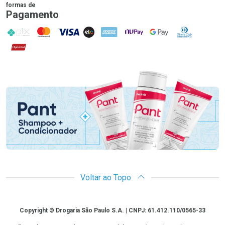
formas de
Pagamento
PIX
MasterCard
VISA
ELO
AMEX
NuPay
Google Pay
Diners Club
Hipercard
Promoção em Destaque
Voltar ao Topo
Copyright
Copyright © Drogaria São Paulo S.A. | CNPJ: 61.412.110/0565-33