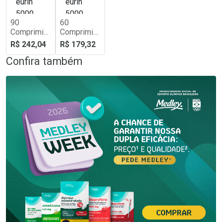
90
60
Comprimid
Comprimid
os
os
R$ 242,04
R$ 179,32
Confira também