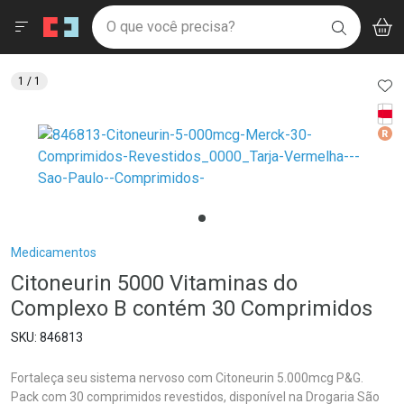
Drogaria São Paulo
Menu
Aces
Ir direto para a home
O que você precisa?
V
i
BUSCAR
Navegue pela página
Ir direto para o conteúdo
Faça a sua busca
Ir direto para a busca
Ir direto para a conta
AD
1
/ 1
Ir direto para a ajuda
Tarj
Ir direto para a notificações
Med
Ir direto para o carrinho
Ir direto para o menu
Breadcrumb
Medicamentos
Citoneurin 5000 Vitaminas do
Complexo B contém 30 Comprimidos
846813
Fortaleça seu sistema nervoso com Citoneurin 5.000mcg P&G.
Pack com 30 comprimidos revestidos, disponível na Drogaria São