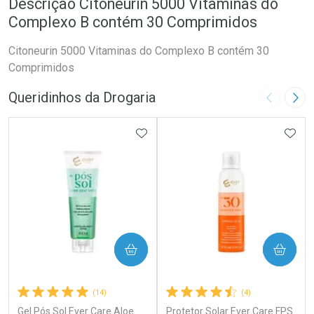
Descrição Citoneurin 5000 Vitaminas do
Complexo B contém 30 Comprimidos
Citoneurin 5000 Vitaminas do Complexo B contém 30
Comprimidos
Queridinhos da Drogaria
Imagem A
Pró
ADICIONAR AOS FAVORITOS
ADIC
COMPRAR
COMPRAR
(14)
(4)
Gel Pós Sol Ever Care Aloe
Protetor Solar Ever Care FPS