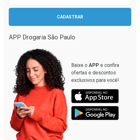
Ativar Desconto
CADASTRAR
Ativar Desconto
Comprar sem Desconto
Comprar sem Desconto
Por R$ 664,02/cada
Por R$ 28,90/cada
APP Drogaria São Paulo
Comprar sem Desconto
Comprar sem Desconto
Por R$ 664,02/cada
Por R$ 28,90/cada
Baixe o
APP
e confira
ofertas e descontos
exclusivos para você!