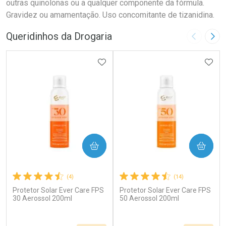
outras quinolonas ou a qualquer componente da fórmula.
Gravidez ou amamentação. Uso concomitante de tizanidina.
Queridinhos da Drogaria
Imagem A
Pró
ADICIONAR AOS FAVORITOS
ADIC
COMPRAR
COMPRAR
(4)
(14)
Protetor Solar Ever Care FPS
Protetor Solar Ever Care FPS
30 Aerossol 200ml
50 Aerossol 200ml