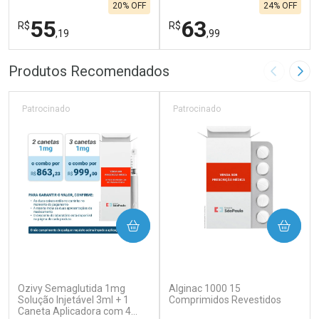
20% OFF
24% OFF
55
63
R$
R$
,19
,99
FECHAR
F
FECHAR
F
Produtos Recomendados
Imagem A
Pró
Laboratório
Laboratório
Por Menos
Por Menos
Patrocinado
Patrocinado
COMPRAR
COMPRAR
(0)
(0)
Ozivy Semaglutida 1mg
Alginac 1000 15
Ativar Desconto
Ativar Desconto
Solução Injetável 3ml + 1
Comprimidos Revestidos
Caneta Aplicadora com 4
Comprar sem Desconto
Comprar sem Desconto