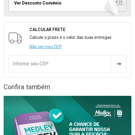
Ver Desconto Convênio
CALCULAR FRETE
Formulário para Calcular o Frete
Calcule o prazo e o valor das suas entregas
Não sei meu CEP
Informe seu CEP
CALCULA
Confira também