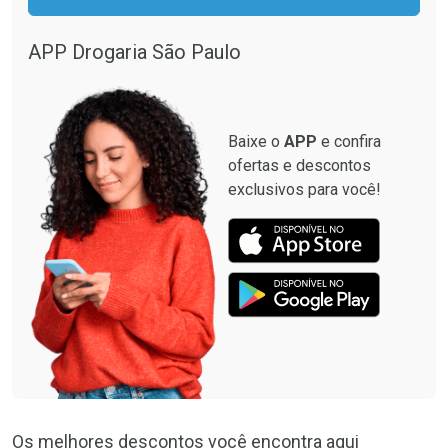
Comprar sem Desconto
Comprar sem Desconto
Por R$ 664,02/cada
Por R$ 28,90/cada
APP Drogaria São Paulo
Comprar sem Desconto
Comprar sem Desconto
Por R$ 664,02/cada
Por R$ 28,90/cada
Baixe o
APP
e confira
ofertas e descontos
exclusivos para você!
Os melhores descontos você encontra aqui