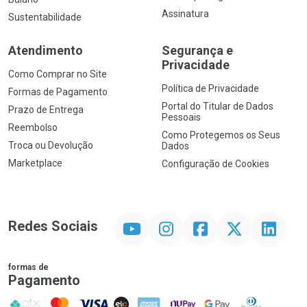
Assinatura
Sustentabilidade
Atendimento
Segurança e
Privacidade
Como Comprar no Site
Política de Privacidade
Formas de Pagamento
Portal do Titular de Dados
Prazo de Entrega
Pessoais
Reembolso
Como Protegemos os Seus
Troca ou Devolução
Dados
Marketplace
Configuração de Cookies
YouTube
Instagram
Facebook
Twitter
Linkedin
Redes Sociais
formas de
Pagamento
PIX
MasterCard
VISA
ELO
AMEX
NuPay
Google Pay
Diners Club