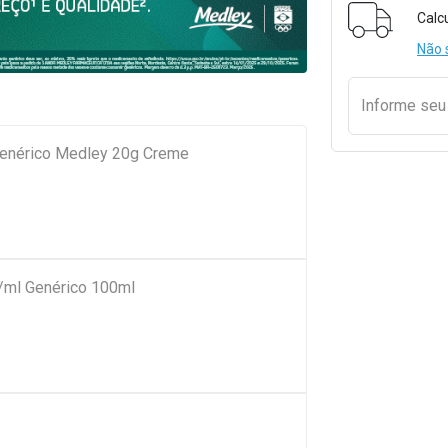
Formulári
Calc
Não 
Informe se
Genérico Medley 20g Creme
ml Genérico 100ml