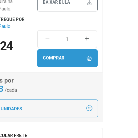
ira na
BAIXAR BULA
Paulo.
Paulo
REMOVER UMA UNIDADE
AUMENTAR UMA UNIDA
,24
COMPRAR
s por
3
/cada
 UNIDADES
CULAR FRETE