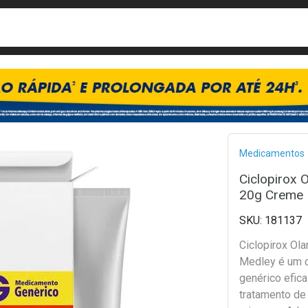
busca
isa?
Bread
Medicamentos
Ciclopirox
20g Creme
181137
Ciclopirox Ol
Medley é um 
genérico efic
tratamento de