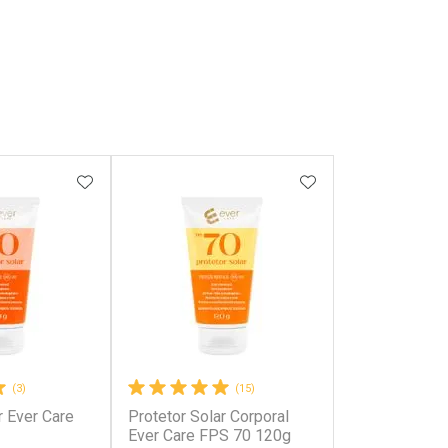
FAVORITOS
ADICIONAR AOS FAVORITOS
ADICIONAR AOS 
(3)
(15)
r Ever Care
Protetor Solar Corporal
Ever Care FPS 70 120g