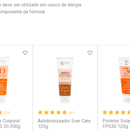
o deve ser utilizado em casos de alergia
componente da fórmula.
FAVORITOS
ADICIONAR AOS FAVORITOS
ADICIONAR AOS 
(12)
(41)
r Corporal
Autobronzeador Ever Care
Protetor Sola
S 30 200g
120g
FPS30 120g