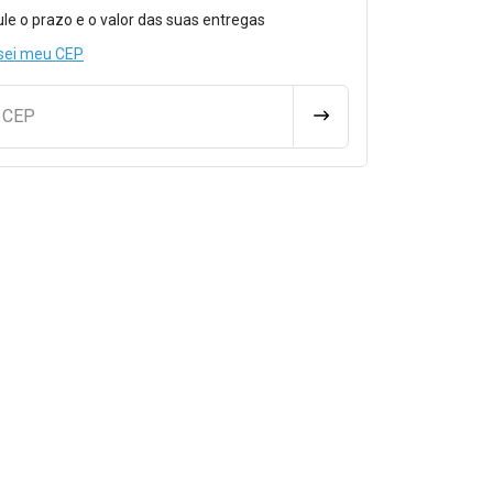
o para Calcular o Frete
ule o prazo e o valor das suas entregas
sei meu CEP
u CEP
CALCULAR FRETE