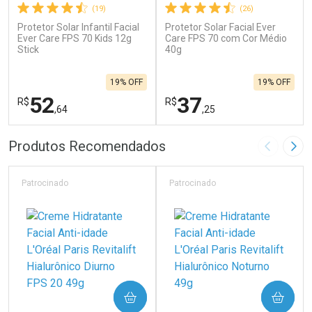
(19)
(26)
Protetor Solar Infantil Facial
Protetor Solar Facial Ever
Ever Care FPS 70 Kids 12g
Care FPS 70 com Cor Médio
Stick
40g
19% OFF
19% OFF
52
37
R$
R$
,64
,25
FECHAR
F
FECHAR
F
Produtos Recomendados
Imagem A
Pró
Laboratório
Laboratório
Por Menos
Por Menos
Patrocinado
Patrocinado
COMPRAR
COMPRAR