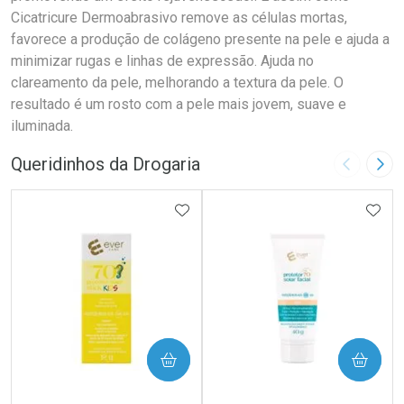
Cicatricure Dermoabrasivo remove as células mortas,
favorece a produção de colágeno presente na pele e ajuda a
minimizar rugas e linhas de expressão. Ajuda no
clareamento da pele, melhorando a textura da pele. O
resultado é um rosto com a pele mais jovem, suave e
iluminada.
Queridinhos da Drogaria
Imagem A
Pró
ADICIONAR AOS FAVORITOS
ADIC
COMPRAR
COMPRAR