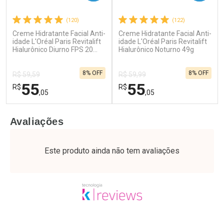
(120)
(122)
Creme Hidratante Facial Anti-
Creme Hidratante Facial Anti-
Ativar Desconto
Ativar Desconto
idade L'Oréal Paris Revitalift
idade L'Oréal Paris Revitalift
Hialurônico Diurno FPS 20
Comprar sem Desconto
Hialurônico Noturno 49g
Comprar sem Desconto
49g
Por R$ 52,64/cada
Por R$ 37,25/cada
Comprar sem Desconto
Comprar sem Desconto
8% OFF
8% OFF
Por R$ 52,64/cada
Por R$ 37,25/cada
R$ 59,59
R$ 59,99
55
55
R$
R$
,05
,05
FECHAR
F
FECHAR
F
Avaliações
Laboratório
Laboratório
Por Menos
Por Menos
Este produto ainda não tem avaliações