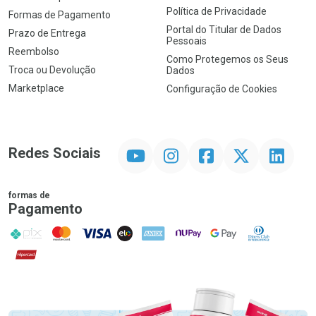
Política de Privacidade
Formas de Pagamento
Portal do Titular de Dados
Prazo de Entrega
Pessoais
Reembolso
Como Protegemos os Seus
Troca ou Devolução
Dados
Marketplace
Configuração de Cookies
YouTube
Instagram
Facebook
Twitter
Linkedin
Redes Sociais
formas de
Pagamento
PIX
MasterCard
VISA
ELO
AMEX
NuPay
Google Pay
Diners Club
Hipercard
Promoção em Destaque