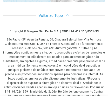
Voltar ao Topo
Copyright
Copyright © Drogaria São Paulo S.A. | CNPJ: 61.412.110/0565-33
São Paulo - SP: Avenida Renata, 60, Chácara Belenzinho - Vila Formosa
Gislaine Lima Meo CRF 40.354 | 24 horas| Autorização de funcionamento:
Processo: 2531.559767/2014-90 Autorização/MS: 7.31847.3 | As
informações contidas neste site, como promoções e ofertas de remédios e
medicamentos, não devem ser usadas para automedicação e não
substituem, em hipótese alguma, a medicação prescrita pelo profissional da
área médica. Somente o médico está em condições de diagnosticar
qualquer problema de saúde e prescrever o tratamento adequado. Os
preços e as promoções são válidos apenas para compras via internet. As
fotos contidas em nosso site são meramente ilustrativas. *Preços e
disponibilidade sujeitos a alterações no decorrer do dia. Antibióticos e
antimicrobianos vendas apenas em lojas físicas ou televendas. Portaria nº
344 - 01/02/1999 - Ministério da Saúde. Horário de funcionamento Central
de Vendas e Atendimento ao Cliente 4003 3393 ou 0800 779 8767 de
domingo a domingo das 08h00 às 20h00.