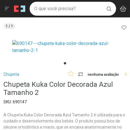
Drogaria São Paulo
Menu
Aces
Ir direto para a home
O que você precisa?
V
i
BUSCAR
Navegue pela página
Ir direto para o conteúdo
Faça a sua busca
Ir direto para a busca
Ir direto para a conta
AD
1
/ 1
Ir direto para a ajuda
Ir direto para a notificações
Ir direto para o carrinho
Ir direto para o menu
Breadcrumb
Chupeta
nenhuma avaliação
0
Chupeta Kuka Color Decorada Azul
Tamanho 2
690147
A Chupeta Kuka Color Decorada Azul Tamanho 2 é utilizada para o
cuidado e desenvolvimento dos bebês. O produto possui bico de
silicone ortodôntico e macio, que se encaixa anatomicamente no