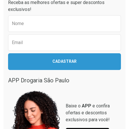
Receba as melhores ofertas e super descontos
Comprar sem Desconto
Comprar sem Desconto
exclusivos!
Por R$ 63,99/cada
Por R$ 34,39/cada
Comprar sem Desconto
Comprar sem Desconto
Preencha o formulário abaixo para receber 
Por R$ 63,99/cada
Por R$ 34,39/cada
Nome
Email
CADASTRAR
APP Drogaria São Paulo
Baixe o
APP
e confira
ofertas e descontos
exclusivos para você!