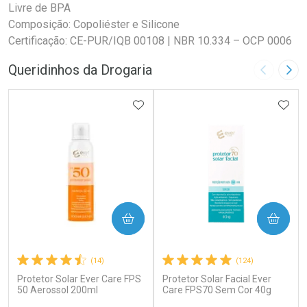
Livre de BPA
Composição: Copoliéster e Silicone
Certificação: CE-PUR/IQB 00108 | NBR 10.334 – OCP 0006
Queridinhos da Drogaria
Imagem A
Pró
ADICIONAR AOS FAVORITOS
ADIC
COMPRAR
COMPRAR
(14)
(124)
Protetor Solar Ever Care FPS
Protetor Solar Facial Ever
50 Aerossol 200ml
Care FPS70 Sem Cor 40g