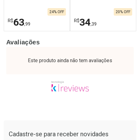
24% OFF
20% OFF
63
34
R$
R$
,99
,39
FECHAR
F
FECHAR
F
Avaliações
Laboratório
Laboratório
Por Menos
Por Menos
Este produto ainda não tem avaliações
Tudo sobre a Drogaria São Paulo
Cadastre-se para receber novidades
Ativar Desconto
Ativar Desconto