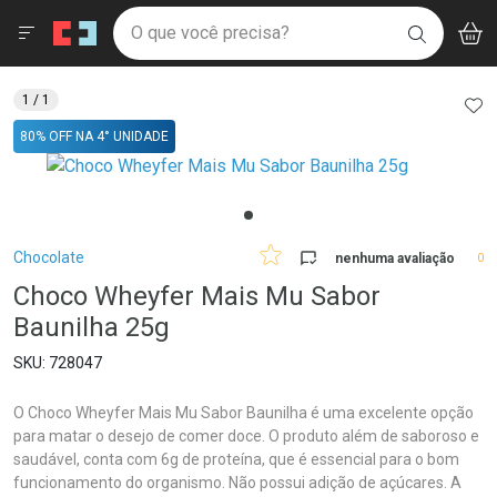
Drogaria São Paulo
Menu
Aces
Ir direto para a home
O que você precisa?
V
i
BUSCAR
Navegue pela página
Ir direto para o conteúdo
Faça a sua busca
Ir direto para a busca
Ir direto para a conta
AD
1
/ 1
Ir direto para a ajuda
80% OFF NA 4° UNIDADE
Ir direto para a notificações
Ir direto para o carrinho
Ir direto para o menu
Breadcrumb
Chocolate
nenhuma avaliação
0
Choco Wheyfer Mais Mu Sabor
Baunilha 25g
728047
O Choco Wheyfer Mais Mu Sabor Baunilha é uma excelente opção
para matar o desejo de comer doce. O produto além de saboroso e
saudável, conta com 6g de proteína, que é essencial para o bom
funcionamento do organismo. Não possui adição de açúcares. A