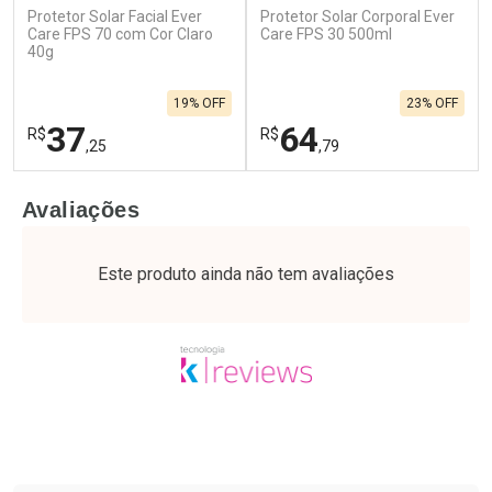
Protetor Solar Facial Ever
Protetor Solar Corporal Ever
Care FPS 70 com Cor Claro
Care FPS 30 500ml
40g
19% OFF
23% OFF
37
64
R$
R$
,25
,79
FECHAR
F
FECHAR
F
Avaliações
Laboratório
Laboratório
Por Menos
Por Menos
Este produto ainda não tem avaliações
Tudo sobre a Drogaria São Paulo