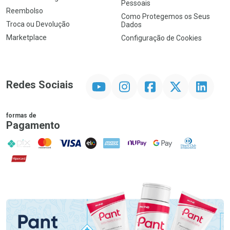
Pessoais
Reembolso
Como Protegemos os Seus
Troca ou Devolução
Dados
Marketplace
Configuração de Cookies
YouTube
Instagram
Facebook
Twitter
Linkedin
Redes Sociais
formas de
Pagamento
PIX
MasterCard
VISA
ELO
AMEX
NuPay
Google Pay
Diners Club
Hipercard
Promoção em Destaque