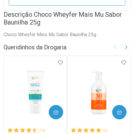
Descrição Choco Wheyfer Mais Mu Sabor
Baunilha 25g
Choco Wheyfer Mais Mu Sabor Baunilha 25g
Queridinhos da Drogaria
Imagem A
Pró
ADICIONAR AOS FAVORITOS
ADIC
COMPRAR
COMPRAR
(12)
(2)