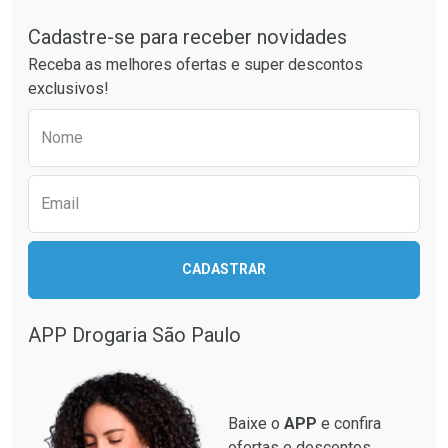
Cadastre-se para receber novidades
Ativar Desconto
Ativar Desconto
Receba as melhores ofertas e super descontos
Comprar sem Desconto
Comprar sem Desconto
exclusivos!
Por R$ 37,25/cada
Por R$ 64,79/cada
Comprar sem Desconto
Comprar sem Desconto
Preencha o formulário abaixo para receber 
Por R$ 37,25/cada
Por R$ 64,79/cada
Nome
Email
CADASTRAR
APP Drogaria São Paulo
Baixe o
APP
e confira
ofertas e descontos