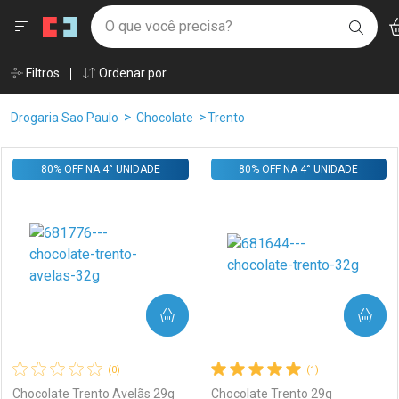
Drogaria São Paulo
Menu
Ac
Ir direto para a home
O que você precisa?
BUSC
Navegue pela página
Ir direto para o conteúdo
Faça a sua busca
Ir direto para a busca
Âncoras
Filtros
Ordenar por
Ir direto para a conta
Ir direto para a ajuda
Breadcrumb
Drogaria Sao Paulo
Chocolate
Trento
Ir direto para a notificações
Ir direto para o carrinho
Linkagens Internas em Destaque
Promoções em Destaque
Prateleira
Ir direto para o menu
80% OFF NA 4° UNIDADE
80% OFF NA 4° UNIDADE
COMPRAR
COMPRAR
(0)
(1)
Chocolate Trento Avelãs 29g
Chocolate Trento 29g