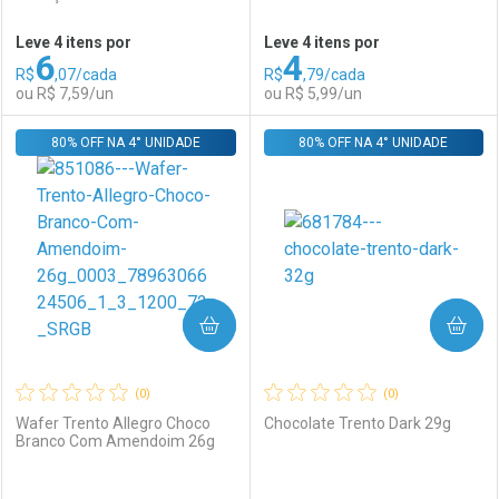
Ativar Desconto
Ativar Desconto
Trento Speciale Pacote 26g
Leve 4 itens por
Leve 4 itens por
6
4
Comprar sem Desconto
Comprar sem Desconto
R$
,07/cada
R$
,79/cada
Comprar sem Desconto
Comprar sem Desconto
Por R$ 6,99/cada
Por R$ 6,99/cada
ou R$ 7,59/un
ou R$ 5,99/un
Por R$ 6,99/cada
Por R$ 6,99/cada
80% OFF NA 4° UNIDADE
FECHAR
FECHAR
80% OFF NA 4° UNIDADE
F
F
Laboratório
Por Menos
Laboratório
Por Menos
COMPRAR
COMPRAR
(0)
(0)
Wafer Trento Allegro Choco
Chocolate Trento Dark 29g
Branco Com Amendoim 26g
Ativar Desconto
Ativar Desconto