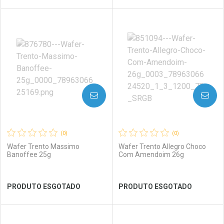
Comprar sem Desconto
Comprar sem Desconto
Por R$ 3,99/cada
Por R$ 6,99/cada
Por R$ 3,99/cada
Por R$ 6,99/cada
FECHAR
FECHAR
FEC
FEC
Laboratório
Por Menos
Laboratório
Por Menos
AVISE-ME
AVISE-ME
(0)
(0)
Wafer Trento Massimo
Wafer Trento Allegro Choco
Banoffee 25g
Com Amendoim 26g
Ver Desconto Convênio
Ver Desconto Convênio
PRODUTO ESGOTADO
PRODUTO ESGOTADO
FECHAR
FECHAR
FEC
FEC