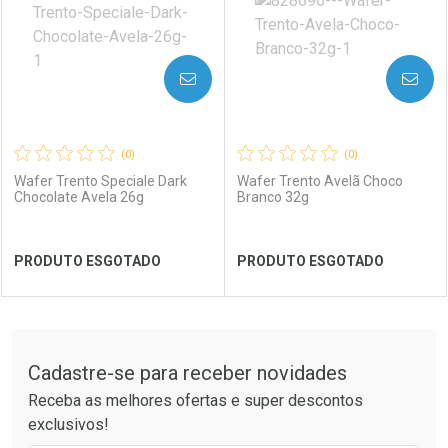
AVISE-ME
AVISE-ME
(0)
(0)
Wafer Trento Speciale Dark
Wafer Trento Avelã Choco
Chocolate Avela 26g
Branco 32g
Ver Desconto Convênio
Ver Desconto Convênio
PRODUTO ESGOTADO
PRODUTO ESGOTADO
FECHAR
FECHAR
FEC
FEC
Tudo sobre a Drogaria São Paulo
Cadastre-se para receber novidades
Laboratório
Por Menos
Laboratório
Por Menos
Receba as melhores ofertas e super descontos
exclusivos!