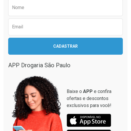
Preencha o formulário abaixo para receber 
Nome
Email
CADASTRAR
Ver Desconto Convênio
Ver Desconto Convênio
APP Drogaria São Paulo
Baixe o
APP
e confira
ofertas e descontos
exclusivos para você!