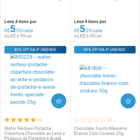
Leve 4 itens por
Leve 4 itens por
5
5
R$
,59/cada
R$
,59/cada
ou R$ 6,99/un
ou R$ 6,99/un
80% OFF NA 4° UNIDADE
FECHAR
FECHAR
80% OFF NA 4° UNIDADE
F
F
Laboratório
Por Menos
Laboratório
Por Menos
COMPRAR
COMPRAR
(3)
(0)
Wafer Recheio Pistache
Chocolate Trento Massimo
Cobertura Chocolate ao Leite e
Branco Com Cookies 25g
Pedaços de Pistache e Avelã