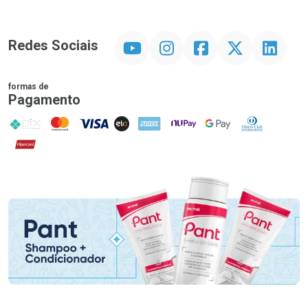
YouTube
Instagram
Facebook
Twitter
Linkedin
Redes Sociais
formas de
Pagamento
PIX
MasterCard
VISA
ELO
AMEX
NuPay
Google Pay
Diners Club
Hipercard
Promoção em Destaque