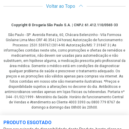
Voltar ao Topo
Copyright
Copyright © Drogaria São Paulo S.A. | CNPJ: 61.412.110/0565-33
São Paulo - SP: Avenida Renata, 60, Chácara Belenzinho - Vila Formosa
Gislaine Lima Meo CRF 40.354 | 24 horas| Autorização de funcionamento:
Processo: 2531.559767/2014-90 Autorização/MS: 7.31847.3 | As
informações contidas neste site, como promoções e ofertas de remédios e
medicamentos, não devem ser usadas para automedicação e não
substituem, em hipótese alguma, a medicação prescrita pelo profissional da
área médica. Somente o médico está em condições de diagnosticar
qualquer problema de saúde e prescrever o tratamento adequado. Os
preços e as promoções são válidos apenas para compras via internet. As
fotos contidas em nosso site são meramente ilustrativas. *Preços e
disponibilidade sujeitos a alterações no decorrer do dia. Antibióticos e
antimicrobianos vendas apenas em lojas físicas ou televendas. Portaria nº
344 - 01/02/1999 - Ministério da Saúde. Horário de funcionamento Central
de Vendas e Atendimento ao Cliente 4003 3393 ou 0800 779 8767 de
domingo a domingo das 08h00 às 20h00.
LGPD Aceite os Cookies
PRODUTO ESGOTADO