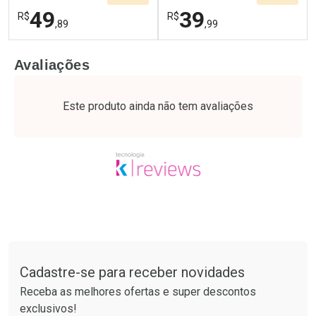
49
39
R$
R$
,89
,99
FECHAR
F
FECHAR
F
Avaliações
Laboratório
Laboratório
Por Menos
Por Menos
Este produto ainda não tem avaliações
Tudo sobre a Drogaria São Paulo
Cadastre-se para receber novidades
Ativar Desconto
Ativar Desconto
Receba as melhores ofertas e super descontos
Comprar sem Desconto
Comprar sem Desconto
exclusivos!
Por R$ 49,89/cada
Por R$ 39,99/cada