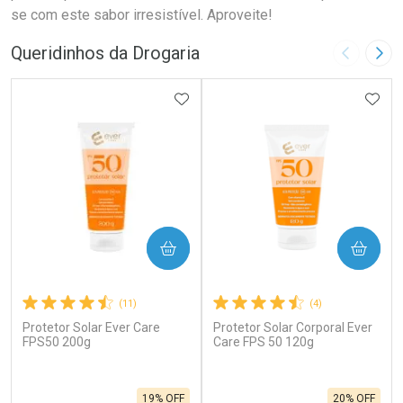
se com este sabor irresistível. Aproveite!
Queridinhos da Drogaria
Imagem A
Pró
ADICIONAR AOS FAVORITOS
ADIC
COMPRAR
COMPRAR
(11)
(4)
Protetor Solar Ever Care
Protetor Solar Corporal Ever
FPS50 200g
Care FPS 50 120g
19% OFF
20% OFF