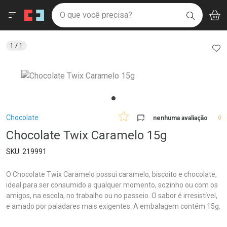
Drogaria São Paulo
Menu
Aces
Ir direto para a home
O que você precisa?
V
i
BUSCAR
Navegue pela página
Ir direto para o conteúdo
Faça a sua busca
Ir direto para a busca
Ir direto para a conta
AD
1
/ 1
Ir direto para a ajuda
Ir direto para a notificações
Ir direto para o carrinho
Ir direto para o menu
Breadcrumb
Chocolate
nenhuma avaliação
0
Chocolate Twix Caramelo 15g
219991
O Chocolate Twix Caramelo possui caramelo, biscoito e chocolate,
ideal para ser consumido a qualquer momento, sozinho ou com os
amigos, na escola, no trabalho ou no passeio. O sabor é irresistível,
e amado por paladares mais exigentes. A embalagem contém 15g.