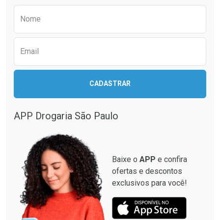
Comprar sem Desconto
Comprar sem Desconto
Preencha o formulário abaixo para receber 
Por R$ 49,89/cada
Por R$ 39,99/cada
Nome
Email
CADASTRAR
APP Drogaria São Paulo
Baixe o
APP
e confira
ofertas e descontos
exclusivos para você!