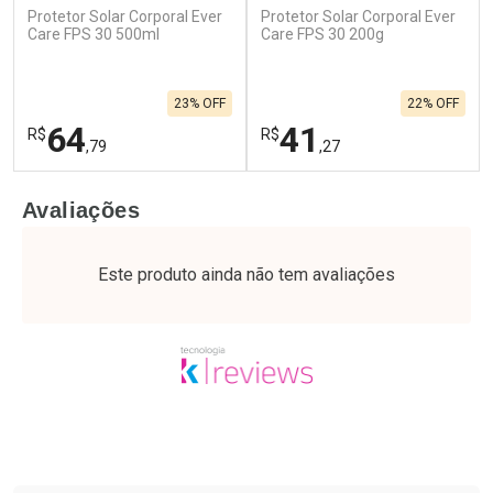
Protetor Solar Corporal Ever
Protetor Solar Corporal Ever
Care FPS 30 500ml
Care FPS 30 200g
23% OFF
22% OFF
64
41
R$
R$
,79
,27
FECHAR
F
FECHAR
F
Avaliações
Laboratório
Laboratório
Por Menos
Por Menos
Este produto ainda não tem avaliações
Tudo sobre a Drogaria São Paulo