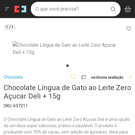
Drogaria São Paulo
Menu
Aces
Ir direto para a home
O que você precisa?
V
i
BUSCAR
Navegue pela página
Ir direto para o conteúdo
Faça a sua busca
Ir direto para a busca
Ir direto para a conta
AD
1
/ 1
Ir direto para a ajuda
Ir direto para a notificações
Ir direto para o carrinho
Ir direto para o menu
Breadcrumb
Chocolate
nenhuma avaliação
0
Chocolate Língua de Gato ao Leite Zero
Açucar Deli + 15g
637211
O Chocolate Língua de Gato ao Leite Zero Açucar Deli é uma opção
de um doce super saboroso, prático e saudável. O produto é
produzido com 70% de cacau, sem adição de açúcares. Ideal para