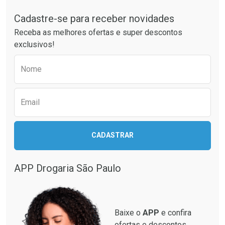
Cadastre-se para receber novidades
Ativar Desconto
Ativar Desconto
Receba as melhores ofertas e super descontos
Comprar sem Desconto
Comprar sem Desconto
exclusivos!
Por R$ 64,79/cada
Por R$ 41,27/cada
Comprar sem Desconto
Comprar sem Desconto
Preencha o formulário abaixo para receber 
Por R$ 64,79/cada
Por R$ 41,27/cada
Nome
Email
CADASTRAR
APP Drogaria São Paulo
Baixe o
APP
e confira
ofertas e descontos