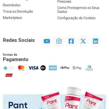
Pessoais
Reembolso
Como Protegemos os Seus
Troca ou Devolução
Dados
Marketplace
Configuração de Cookies
YouTube
Instagram
Facebook
Twitter
Linkedin
Redes Sociais
formas de
Pagamento
PIX
MasterCard
VISA
ELO
AMEX
NuPay
Google Pay
Diners Club
Hipercard
Promoção em Destaque