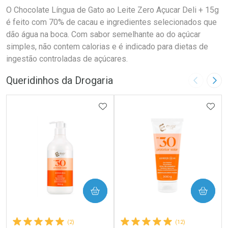
O Chocolate Língua de Gato ao Leite Zero Açucar Deli + 15g
é feito com 70% de cacau e ingredientes selecionados que
dão água na boca. Com sabor semelhante ao do açúcar
simples, não contem calorias e é indicado para dietas de
ingestão controladas de açúcares.
Queridinhos da Drogaria
Imagem A
Pró
ADICIONAR AOS FAVORITOS
ADIC
COMPRAR
COMPRAR
(2)
(12)