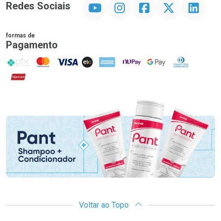
YouTube
Instagram
Facebook
Twitter
Linkedin
Redes Sociais
formas de
Pagamento
PIX
MasterCard
VISA
ELO
AMEX
NuPay
Google Pay
Diners Club
Hipercard
Promoção em Destaque
Voltar ao Topo