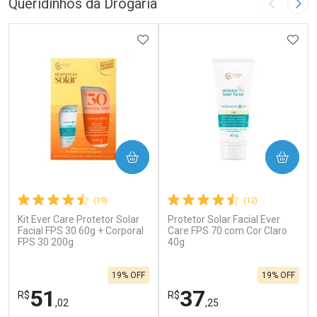
Queridinhos da Drogaria
Imagem A
Pró
ADICIONAR AOS FAVORITOS
ADIC
COMPRAR
COMPRAR
(19)
(12)
Kit Ever Care Protetor Solar
Protetor Solar Facial Ever
Facial FPS 30 60g + Corporal
Care FPS 70 com Cor Claro
FPS 30 200g
40g
19% OFF
19% OFF
51
37
R$
R$
,02
,25