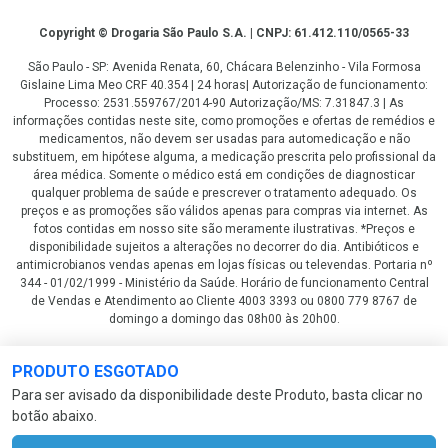
Copyright
Copyright © Drogaria São Paulo S.A. | CNPJ: 61.412.110/0565-33
São Paulo - SP: Avenida Renata, 60, Chácara Belenzinho - Vila Formosa
Gislaine Lima Meo CRF 40.354 | 24 horas| Autorização de funcionamento:
Processo: 2531.559767/2014-90 Autorização/MS: 7.31847.3 | As
informações contidas neste site, como promoções e ofertas de remédios e
medicamentos, não devem ser usadas para automedicação e não
substituem, em hipótese alguma, a medicação prescrita pelo profissional da
área médica. Somente o médico está em condições de diagnosticar
qualquer problema de saúde e prescrever o tratamento adequado. Os
preços e as promoções são válidos apenas para compras via internet. As
fotos contidas em nosso site são meramente ilustrativas. *Preços e
disponibilidade sujeitos a alterações no decorrer do dia. Antibióticos e
antimicrobianos vendas apenas em lojas físicas ou televendas. Portaria nº
344 - 01/02/1999 - Ministério da Saúde. Horário de funcionamento Central
de Vendas e Atendimento ao Cliente 4003 3393 ou 0800 779 8767 de
domingo a domingo das 08h00 às 20h00.
LGPD Aceite os Cookies
PRODUTO ESGOTADO
Para ser avisado da disponibilidade deste Produto, basta clicar no
botão abaixo.