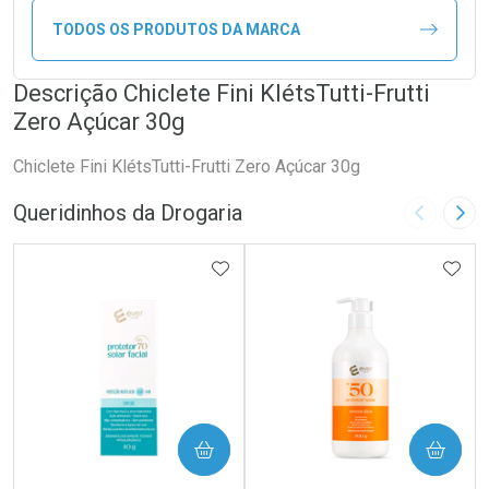
TODOS OS PRODUTOS DA MARCA
Descrição Chiclete Fini KlétsTutti-Frutti
Zero Açúcar 30g
Chiclete Fini KlétsTutti-Frutti Zero Açúcar 30g
Queridinhos da Drogaria
Imagem A
Pró
ADICIONAR AOS FAVORITOS
ADIC
COMPRAR
COMPRAR