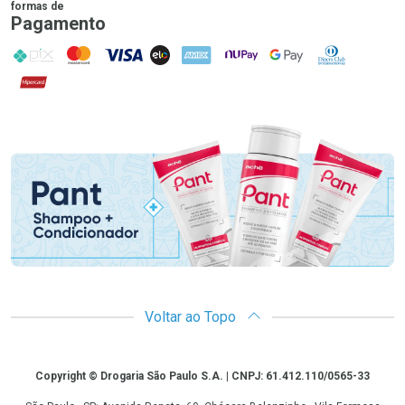
formas de
Pagamento
PIX
MasterCard
VISA
ELO
AMEX
NuPay
Google Pay
Diners Club
Hipercard
Promoção em Destaque
Voltar ao Topo
Copyright
Copyright © Drogaria São Paulo S.A. | CNPJ: 61.412.110/0565-33