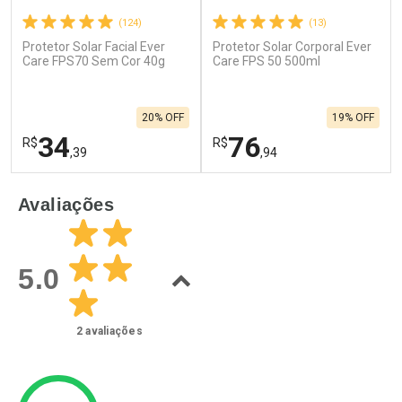
(124)
(13)
Protetor Solar Facial Ever
Protetor Solar Corporal Ever
Care FPS70 Sem Cor 40g
Care FPS 50 500ml
20% OFF
19% OFF
34
76
R$
R$
,39
,94
FECHAR
F
FECHAR
F
Avaliações
Laboratório
Laboratório
Por Menos
Por Menos
5.0
2
avaliações