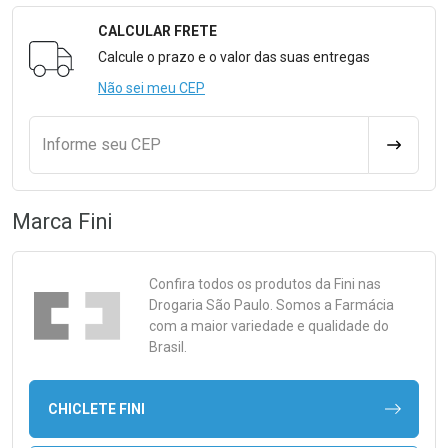
CALCULAR FRETE
Formulário para Calcular o Frete
Calcule o prazo e o valor das suas entregas
Não sei meu CEP
Informe seu CEP
CALCULA
Marca
Fini
Confira todos os produtos da
Fini
nas
Drogaria São Paulo. Somos a Farmácia
com a maior variedade e qualidade do
Brasil.
CHICLETE FINI