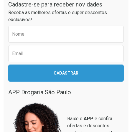
Cadastre-se para receber novidades
Receba as melhores ofertas e super descontos
exclusivos!
Preencha o formulário abaixo para receber 
Nome
Email
Ativar Desconto
CADASTRAR
Ativar Desconto
Comprar sem Desconto
Comprar sem Desconto
Por R$ 28,90/cada
Por R$ 130,95/cada
APP Drogaria São Paulo
Comprar sem Desconto
Comprar sem Desconto
Por R$ 28,90/cada
Por R$ 130,95/cada
Baixe o
APP
e confira
ofertas e descontos