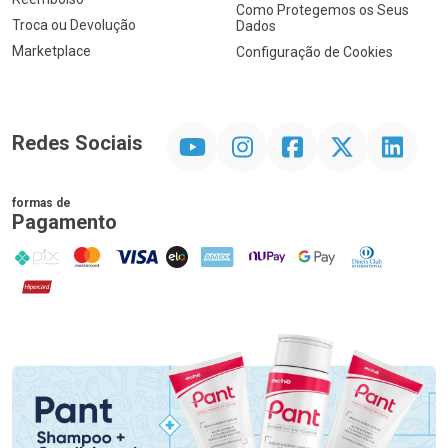
Como Protegemos os Seus
Troca ou Devolução
Dados
Marketplace
Configuração de Cookies
YouTube
Instagram
Facebook
Twitter
Linkedin
Redes Sociais
formas de
Pagamento
PIX
MasterCard
VISA
ELO
AMEX
NuPay
Google Pay
Diners Club
Hipercard
Promoção em Destaque