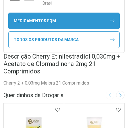
Brasil.
MEDICAMENTOS FQM
TODOS OS PRODUTOS DA MARCA
Descrição Cherry Etinilestradiol 0,030mg +
Acetato de Clormadinona 2mg 21
Comprimidos
Cherry 2 + 0,03mg Melora 21 Comprimidos
Queridinhos da Drogaria
Imagem A
Pró
ADICIONAR AOS FAVORITOS
ADIC