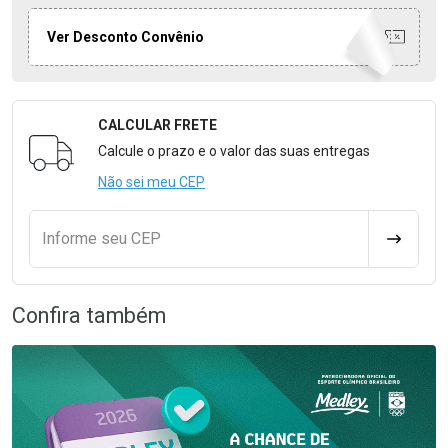
Ver Desconto Convênio
CALCULAR FRETE
Formulário para Calcular o Frete
Calcule o prazo e o valor das suas entregas
Não sei meu CEP
Informe seu CEP
CALCULA
Confira também