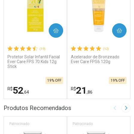
COMPRAR
COMPRAR
(19)
(12)
Protetor Solar Infantil Facial
Acelerador de Bronzeado
Ever Care FPS 70 Kids 12g
Ever Care FPS6 120g
Stick
19% OFF
19% OFF
52
21
R$
R$
,64
,86
FECHAR
F
FECHAR
F
Produtos Recomendados
Imagem A
Pró
Laboratório
Laboratório
Por Menos
Por Menos
Patrocinado
Patrocinado