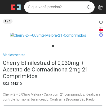
Drogaria São Paulo
Menu
Aces
Ir direto para a home
O que você precisa?
V
i
BUSCAR
Navegue pela página
Ir direto para o conteúdo
Faça a sua busca
Ir direto para a busca
Ir direto para a conta
AD
1
/ 1
Ir direto para a ajuda
Tarj
Ir direto para a notificações
Med
Ir direto para o carrinho
Ir direto para o menu
Breadcrumb
Medicamentos
Cherry Etinilestradiol 0,030mg +
Acetato de Clormadinona 2mg 21
Comprimidos
744310
Cherry 2 + 0,03mg Melora - Caixa com 21 comprimidos. Ideal para
controle hormonal balanceado. Confira na Drogaria São Paulo!