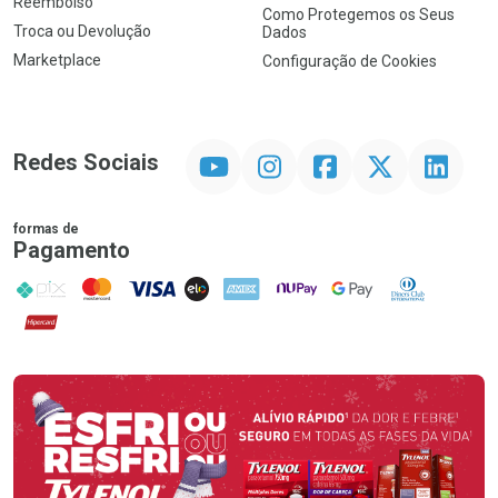
Reembolso
Como Protegemos os Seus
Troca ou Devolução
Dados
Marketplace
Configuração de Cookies
YouTube
Instagram
Facebook
Twitter
Linkedin
Redes Sociais
formas de
Pagamento
PIX
MasterCard
VISA
ELO
AMEX
NuPay
Google Pay
Diners Club
Hipercard
Promoção em Destaque