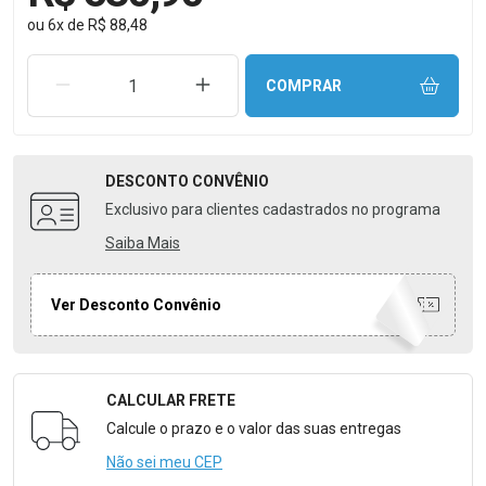
ou
6
x
de
R$ 88,48
REMOVER UMA UNIDADE
AUMENTAR UMA UNIDADE
COMPRAR
DESCONTO
CONVÊNIO
Exclusivo para clientes cadastrados no programa
Saiba Mais
Ver Desconto Convênio
CALCULAR FRETE
Formulário para Calcular o Frete
Calcule o prazo e o valor das suas entregas
Não sei meu CEP