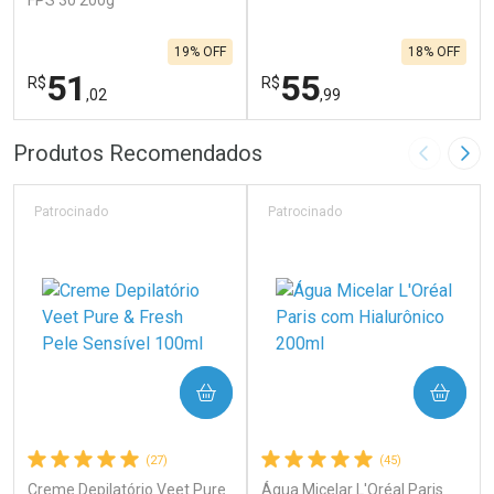
FPS 30 200g
19% OFF
18% OFF
51
55
R$
R$
,02
,99
FECHAR
F
FECHAR
F
Produtos Recomendados
Imagem A
Pró
Laboratório
Laboratório
Por Menos
Por Menos
Patrocinado
Patrocinado
COMPRAR
COMPRAR
(27)
(45)
Creme Depilatório Veet Pure
Água Micelar L'Oréal Paris
Ativar Desconto
Ativar Desconto