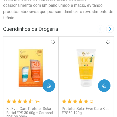
ocasionalmente com um pano úmido e macio, evitando
produtos abrasivos que possam danificar o revestimento de
titânio.
Queridinhos da Drogaria
Imagem A
Pró
ADICIONAR AOS FAVORITOS
ADIC
COMPRAR
COMPRAR
(19)
(2)
Kit Ever Care Protetor Solar
Protetor Solar Ever Care Kids
Facial FPS 30 60g + Corporal
FPS60 120g