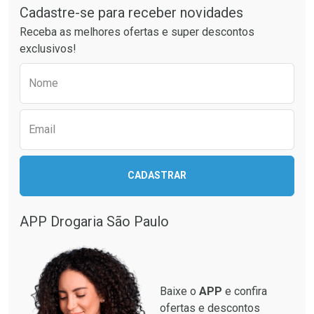
Cadastre-se para receber novidades
Ativar Desconto
Ativar Desconto
Receba as melhores ofertas e super descontos
Comprar sem Desconto
Comprar sem Desconto
exclusivos!
Por R$ 42,13/cada
Por R$ 34,99/cada
Comprar sem Desconto
Comprar sem Desconto
Preencha o formulário abaixo para receber 
Por R$ 42,13/cada
Por R$ 34,99/cada
Nome
Email
CADASTRAR
APP Drogaria São Paulo
Baixe o
APP
e confira
ofertas e descontos