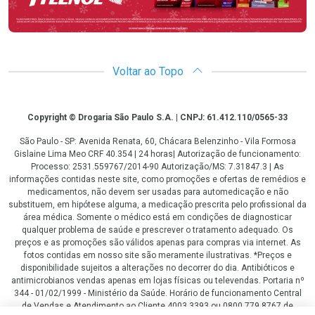
Voltar ao Topo
Copyright
Copyright © Drogaria São Paulo S.A. | CNPJ: 61.412.110/0565-33
São Paulo - SP: Avenida Renata, 60, Chácara Belenzinho - Vila Formosa
Gislaine Lima Meo CRF 40.354 | 24 horas| Autorização de funcionamento:
Processo: 2531.559767/2014-90 Autorização/MS: 7.31847.3 | As
informações contidas neste site, como promoções e ofertas de remédios e
medicamentos, não devem ser usadas para automedicação e não
substituem, em hipótese alguma, a medicação prescrita pelo profissional da
área médica. Somente o médico está em condições de diagnosticar
qualquer problema de saúde e prescrever o tratamento adequado. Os
preços e as promoções são válidos apenas para compras via internet. As
fotos contidas em nosso site são meramente ilustrativas. *Preços e
disponibilidade sujeitos a alterações no decorrer do dia. Antibióticos e
antimicrobianos vendas apenas em lojas físicas ou televendas. Portaria nº
344 - 01/02/1999 - Ministério da Saúde. Horário de funcionamento Central
de Vendas e Atendimento ao Cliente 4003 3393 ou 0800 779 8767 de