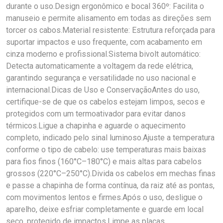
durante o uso.Design ergonômico e bocal 360º: Facilita o
manuseio e permite alisamento em todas as direções sem
torcer os cabos.Material resistente: Estrutura reforçada para
suportar impactos e uso frequente, com acabamento em
cinza moderno e profissional.Sistema bivolt automático:
Detecta automaticamente a voltagem da rede elétrica,
garantindo segurança e versatilidade no uso nacional e
internacional.Dicas de Uso e ConservaçãoAntes do uso,
certifique-se de que os cabelos estejam limpos, secos e
protegidos com um termoativador para evitar danos
térmicos.Ligue a chapinha e aguarde o aquecimento
completo, indicado pelo sinal luminoso.Ajuste a temperatura
conforme o tipo de cabelo: use temperaturas mais baixas
para fios finos (160°C–180°C) e mais altas para cabelos
grossos (220°C–250°C).Divida os cabelos em mechas finas
e passe a chapinha de forma contínua, da raiz até as pontas,
com movimentos lentos e firmes.Após o uso, desligue o
aparelho, deixe esfriar completamente e guarde em local
seco, protegido de impactos.Limpe as placas