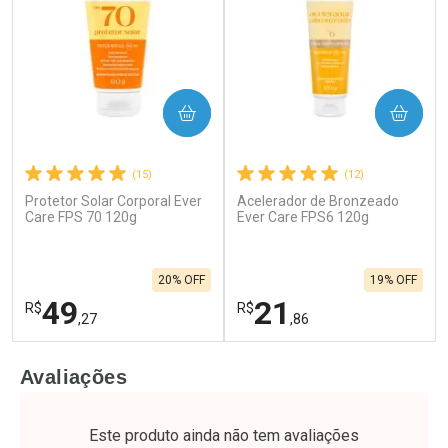
COMPRAR
COMPRAR
(15)
(12)
Protetor Solar Corporal Ever
Acelerador de Bronzeado
Care FPS 70 120g
Ever Care FPS6 120g
20% OFF
19% OFF
49
21
R$
R$
,27
,86
FECHAR
F
FECHAR
F
Avaliações
Laboratório
Laboratório
Por Menos
Por Menos
Este produto ainda não tem avaliações