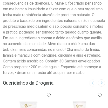
consequências de doenças. O Mune C foi criado pensando
em melhorar a imunidade e fazer com que o seu organismo
tenha mais resistência através de produtos naturais. O
produto é baseado em ingredientes naturais e não necessita
de prescrição médica,além disso, possui consumo simples
e prático, podendo ser tomado tanto gelado quanto quente.
Em seus ingredientes consta o ácido ascórbico que auxilia
no aumento da imunidade. Além disso o chá é uma das
bebidas mais consumidas no mundo! Chá misto de limão,
laranja e maracujá com gengibre, cúrcuma e anis estrelado.
Contém ácido ascórbico. Contém 30 Sachês envelopados
Como preparar • 200 ml de água; • Esquente até começar a
ferver; • deixe em infusão até adquirir cor e sabor
Queridinhos da Drogaria
Imagem A
Pró
ADICIONAR AOS FAVORITOS
ADIC