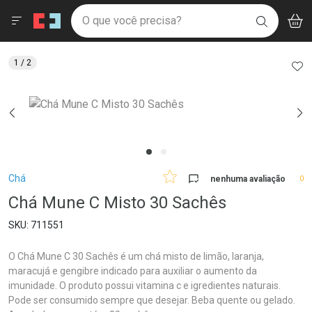
Drogaria São Paulo
Menu
Aces
Ir direto para a home
O que você precisa?
V
i
BUSCAR
Navegue pela página
Ir direto para o conteúdo
Faça a sua busca
Ir direto para a busca
Ir direto para a conta
AD
1
/ 2
Ir direto para a ajuda
Ir direto para a notificações
Ir direto para o carrinho
Ir direto para o menu
Breadcrumb
Chá
nenhuma avaliação
0
Chá Mune C Misto 30 Sachês
711551
O Chá Mune C 30 Sachês é um chá misto de limão, laranja,
maracujá e gengibre indicado para auxiliar o aumento da
imunidade. O produto possui vitamina c e igredientes naturais.
Pode ser consumido sempre que desejar. Beba quente ou gelado.