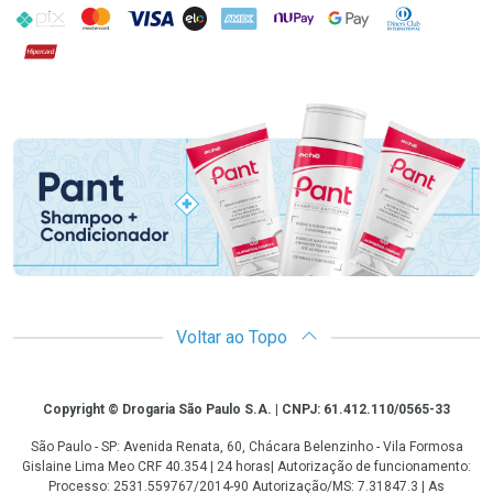
PIX
MasterCard
VISA
ELO
AMEX
NuPay
Google Pay
Diners Club
Hipercard
Promoção em Destaque
Voltar ao Topo
Copyright
Copyright © Drogaria São Paulo S.A. | CNPJ: 61.412.110/0565-33
São Paulo - SP: Avenida Renata, 60, Chácara Belenzinho - Vila Formosa
Gislaine Lima Meo CRF 40.354 | 24 horas| Autorização de funcionamento:
Processo: 2531.559767/2014-90 Autorização/MS: 7.31847.3 | As