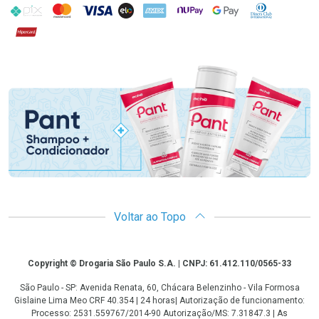
PIX
MasterCard
VISA
ELO
AMEX
NuPay
Google Pay
Diners Club
Hipercard
Promoção em Destaque
Voltar ao Topo
Copyright
Copyright © Drogaria São Paulo S.A. | CNPJ: 61.412.110/0565-33
São Paulo - SP: Avenida Renata, 60, Chácara Belenzinho - Vila Formosa
Gislaine Lima Meo CRF 40.354 | 24 horas| Autorização de funcionamento:
Processo: 2531.559767/2014-90 Autorização/MS: 7.31847.3 | As