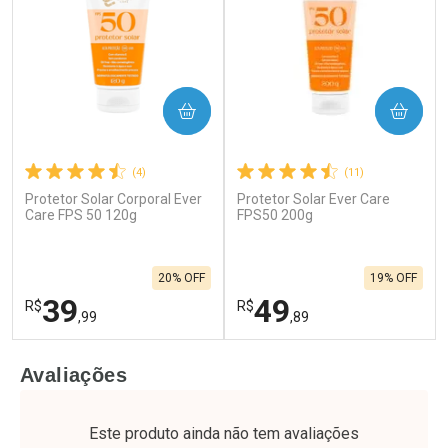
COMPRAR
COMPRAR
(4)
(11)
Protetor Solar Corporal Ever
Protetor Solar Ever Care
Care FPS 50 120g
FPS50 200g
20% OFF
19% OFF
39
49
R$
R$
,99
,89
FECHAR
F
FECHAR
F
Avaliações
Laboratório
Laboratório
Por Menos
Por Menos
Este produto ainda não tem avaliações